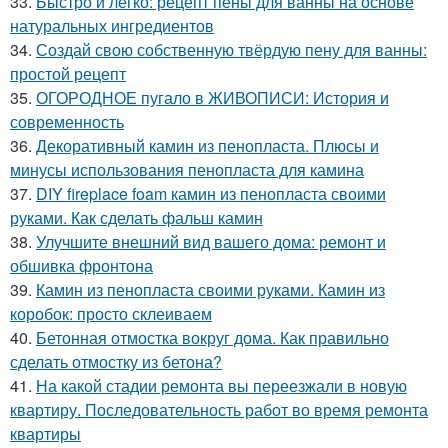
33.
Быстро и легко: рецепт пены для ванны на основе
натуральных ингредиентов
34.
Создай свою собственную твёрдую пену для ванны:
простой рецепт
35.
ОГОРОДНОЕ пугало в ЖИВОПИСИ: История и
современность
36.
Декоративный камин из пенопласта. Плюсы и
минусы использования пенопласта для камина
37.
DIY fireplace foam камин из пенопласта своими
руками. Как сделать фальш камин
38.
Улучшите внешний вид вашего дома: ремонт и
обшивка фронтона
39.
Камин из пенопласта своими руками. Камин из
коробок: просто склеиваем
40.
Бетонная отмостка вокруг дома. Как правильно
сделать отмостку из бетона?
41.
На какой стадии ремонта вы переезжали в новую
квартиру. Последовательность работ во время ремонта
квартиры