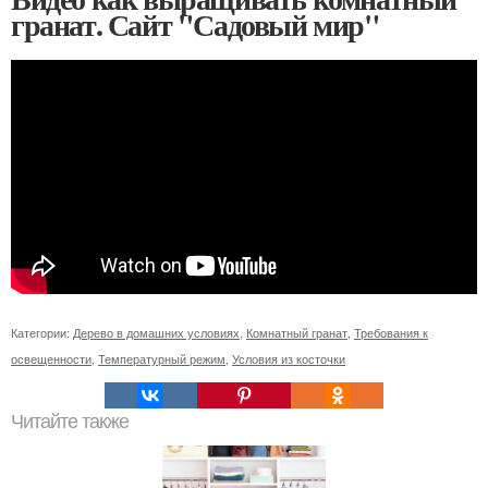
гранат. Сайт "Садовый мир"
Категории:
Дерево в домашних условиях
,
Комнатный гранат
,
Требования к
освещенности
,
Температурный режим
,
Условия из косточки
Читайте также