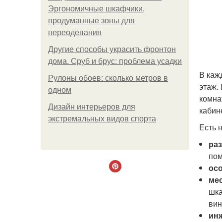
Эргономичные шкафчики,
продуманные зоны для
переодевания
Другие способы украсить фронтон
дома. Сруб и брус: проблема усадки
В каж
Рулоны обоев: сколько метров в
этаж.
одном
комна
Дизайн интерьеров для
кабине
экстремальных видов спорта
Есть 
ра
пом
ос
ме
шка
вин
ин