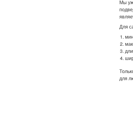
Мы уж
подве
являе
Для с
мин
мак
дли
шир
Тольк
для л