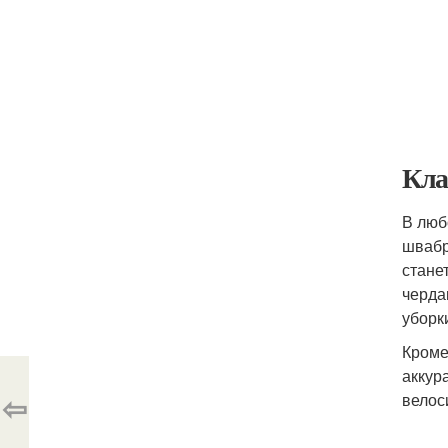
Кла
В люб
швабр
стане
черда
уборк
Кроме
аккур
⇦
велос