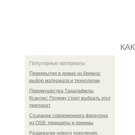
КА
Популярные материалы
Перекрытия в домах из бревна:
выбор материала и технологии
Преимущества Тадалафила-
Ксантис: Почему стоит выбрать этот
препарат
Создание современного фронтона
из OSB: принципы и приемы
Раздевалки нового поколения.