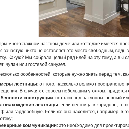
дом многоэтажном частном доме или коттедже имеется прос
 И зачастую никто не оставляет это место свободным, ведь
тку. Какую? Мы собрали целый ряд идей на эту тему, а вы с
т, чулан или гостевой санузел.
несколько особенностей, которые нужно знать перед тем, ка
змеры лестницы
: от того, насколько велико пространство
ещения. В случаях с совсем небольшим уголком, придется
обенности конструкции
: потолок под наклоном, ровный ил
стонахождение лестницы
: если лестница в коридоре, то 
ф или гардеробную. Если же она находится, например, в го
отеку;
женерные коммуникации
: это необходимо для проектиров