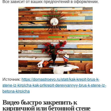
Все зависит от ваших предпочтений в оформлении.
Источник:
https://domastroevo.ru/stati/kak-krepit-brus-k-
stene-iz-kirpicha-kak-prikrepit-derevyannyy-brus-k-stene-iz-
betona-kirpicha
Видео быстро закрепить к
кирпичной или бетонной стене