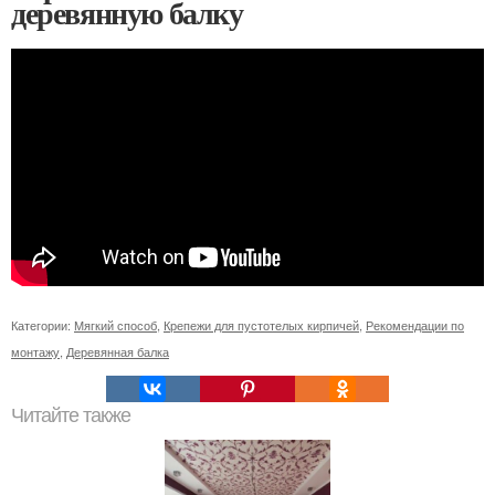
деревянную балку
Категории:
Мягкий способ
,
Крепежи для пустотелых кирпичей
,
Рекомендации по
монтажу
,
Деревянная балка
Читайте также