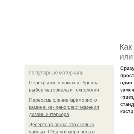
Как
или
Сразу
Популярные материалы
прост
один 
Перекрытия в домах из бревна:
замеч
выбор материала и технологии
«звез
Переосмысление мраморного
станд
камина: как пенопласт изменил
кастр
дизайн интерьера
Десертная ложка это сколько
чайных. Объем и мера веса в