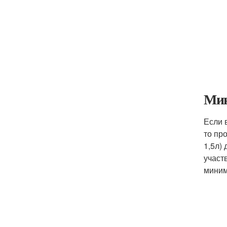
Мин
Если 
то пр
1,5л)
участ
миним