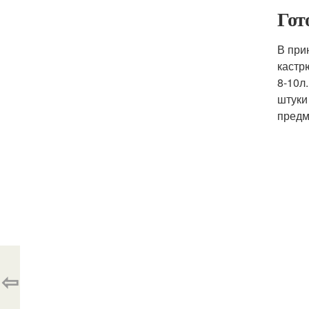
Гот
В при
кастр
8-10л
штуки
предм
⇦