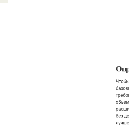
Опр
Чтобы
базов
требо
объем
расши
без д
лучше