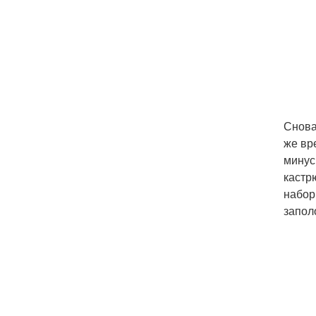
Снова
же вр
минус
кастр
набор
запол