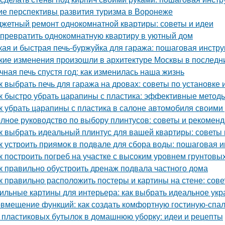
ие перспективы развития туризма в Воронеже
жетный ремонт однокомнатной квартиры: советы и идеи
 превратить однокомнатную квартиру в уютный дом
кая и быстрая печь-буржуйка для гаража: пошаговая инстру
кие изменения произошли в архитектуре Москвы в последн
чная печь спустя год: как изменилась наша жизнь
к выбрать печь для гаража на дровах: советы по установке 
к быстро убрать царапины с пластика: эффективные метод
к убрать царапины с пластика в салоне автомобиля своим
лное руководство по выбору плинтусов: советы и рекомен
к выбрать идеальный плинтус для вашей квартиры: советы
к устроить приямок в подвале для сбора воды: пошаговая 
к построить погреб на участке с высоким уровнем грунтовы
к правильно обустроить дренаж подвала частного дома
к правильно расположить постеры и картины на стене: сов
ильные картины для интерьера: как выбрать идеальное ук
вмещение функций: как создать комфортную гостиную-спа
 пластиковых бутылок в домашнюю уборку: идеи и рецепты