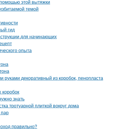
 помощью этой вытяжки
 избитаемой темой
тивности
ный гид
нструкции для начинающих
рецепт
ического опыта
тона
тона
и руками декоративный из коробок, пенопласта
х коробок
нужно знать
стка тротуарной плиткой вокруг дома
 пар
моход правильно?