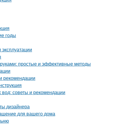
кция
ие годы
и эксплуатации
ы
и руками: простые и эффективные методы
дации
 и рекомендации
инструкция
х вод: советы и рекомендации
еты дизайнера
рашение для вашего дома
льню