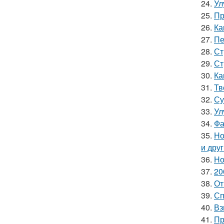
24.
Ул
25.
Пр
26.
Ка
27.
Пе
28.
Ст
29.
Ст
30.
Ка
31.
Тв
32.
Су
33.
Ул
34.
Фа
35.
Но
и дру
36.
Но
37.
20
38.
От
39.
Сп
40.
Вз
41.
Пр