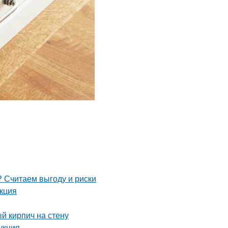
 Считаем выгоду и риски
укция
й кирпич на стену
укция