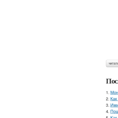
читат
Пос
1.
Мон
2.
Как
3.
Ими
4.
Пош
5.
Как