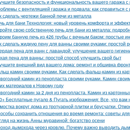
учшите безопасность и функциональность вашего гаража с
облемы с вентиляцией гаража и подвала: как справиться с
к сделать чертежи банной печи из металла
чь для бани Технология: новый уровень комфорта и эффек
ройте свою собственную печь для бани из металла: подроб
роим банную печь из 426 трубы с вечным баком: простые и
к сделать жидкую пену для ванны своими руками: простой 
ердая пена для ванн с лавандой: улучшение вашего гигиен
хая пена для ванны: простой способ улучшить свой быт
учшите внешний вид вашего дома: ремонт и обшивка фрон
льш камин своими руками. Как сделать фальш-камин из кар
вогодний камин из пенопласта своими руками. Камин своим
гих материалов к Новому году
вогодний камин за 2 дня из пенопласта. Камин из картонны
0+ Бесплатные пугало & Пугать изображения: Все, что вам 
мостка вокруг дома из тротуарной плитки и брусчатки. Отмо
особы сохранить отношения во время ремонта: советы для
гляд на жизнь Анны муравиной: богатство осени
оход дымохода через кровлю. Почему важно выводить ды