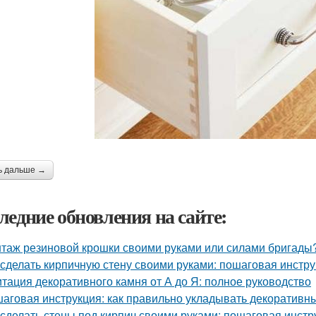
ь дальше →
ледние обновления на сайте:
таж резиновой крошки своими руками или силами бригады?
 сделать кирпичную стену своими руками: пошаговая инстр
тация декоративного камня от А до Я: полное руководство
аговая инструкция: как правильно укладывать декоративны
 сделать стены под кирпич своими руками: пошаговая инстр