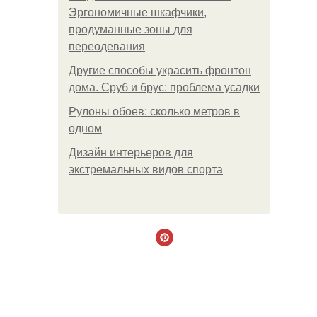
Эргономичные шкафчики,
продуманные зоны для
переодевания
Другие способы украсить фронтон
дома. Сруб и брус: проблема усадки
Рулоны обоев: сколько метров в
одном
Дизайн интерьеров для
экстремальных видов спорта