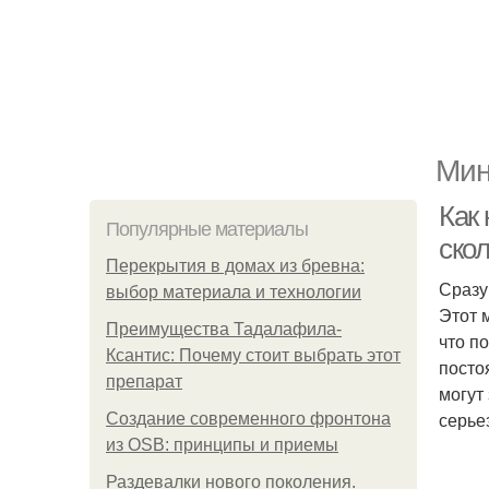
Мин
Как
Популярные материалы
ско
Перекрытия в домах из бревна:
Сразу
выбор материала и технологии
Этот 
Преимущества Тадалафила-
что п
Ксантис: Почему стоит выбрать этот
посто
препарат
могут
серье
Создание современного фронтона
из OSB: принципы и приемы
Раздевалки нового поколения.