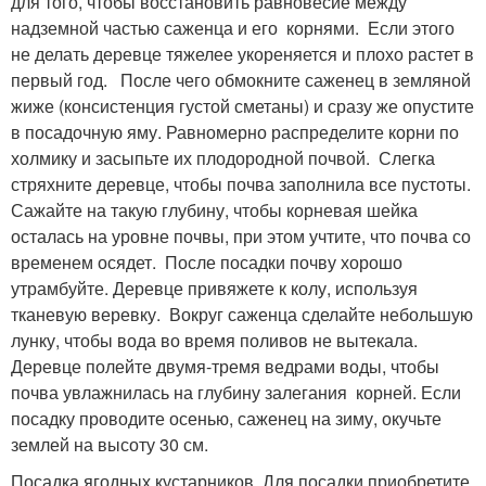
для того, чтобы восстановить равновесие между
надземной частью саженца и его корнями. Если этого
не делать деревце тяжелее укореняется и плохо растет в
первый год. После чего обмокните саженец в земляной
жиже (консистенция густой сметаны) и сразу же опустите
в посадочную яму. Равномерно распределите корни по
холмику и засыпьте их плодородной почвой. Слегка
стряхните деревце, чтобы почва заполнила все пустоты.
Сажайте на такую глубину, чтобы корневая шейка
осталась на уровне почвы, при этом учтите, что почва со
временем осядет. После посадки почву хорошо
утрамбуйте. Деревце привяжете к колу, используя
тканевую веревку. Вокруг саженца сделайте небольшую
лунку, чтобы вода во время поливов не вытекала.
Деревце полейте двумя-тремя ведрами воды, чтобы
почва увлажнилась на глубину залегания корней. Если
посадку проводите осенью, саженец на зиму, окучьте
землей на высоту 30 см.
Посадка ягодных кустарников. Для посадки приобретите