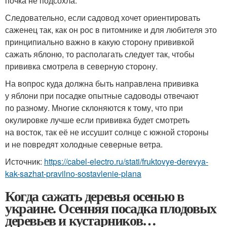
почка не подсохла.
Следовательно, если садовод хочет ориентировать
саженец так, как он рос в питомнике и для любителя это
принципиально важно в какую сторону прививкой
сажать яблоню, то располагать следует так, чтобы
прививка смотрела в северную сторону.
На вопрос куда должна быть направлена прививка
у яблони при посадке опытные садоводы отвечают
по разному. Многие склоняются к тому, что при
окулировке лучше если прививка будет смотреть
на восток, так её не иссушит солнце с южной стороны
и не повредят холодные северные ветра.
Источник:
https://cabel-electro.ru/stati/fruktovye-derevya-
kak-sazhat-pravilno-sostavlenie-plana
Когда сажать деревья осенью в
украине. Осенняя посадка плодовых
деревьев и кустарников…