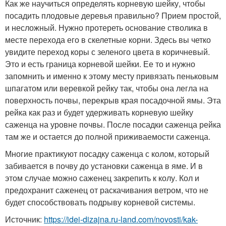
Как же научиться определять корневую шейку, чтобы
посадить плодовые деревья правильно? Прием простой,
и несложный. Нужно протереть основание стволика в
месте перехода его в скелетные корни. Здесь вы четко
увидите переход коры с зеленого цвета в коричневый.
Это и есть граница корневой шейки. Ее то и нужно
запомнить и именно к этому месту привязать пеньковым
шпагатом или веревкой рейку так, чтобы она легла на
поверхность почвы, перекрыв края посадочной ямы. Эта
рейка как раз и будет удерживать корневую шейку
саженца на уровне почвы. После посадки саженца рейка
там же и остается до полной приживаемости саженца.
Многие практикуют посадку саженца с колом, который
забивается в почву до установки саженца в яме. И в
этом случае можно саженец закрепить к колу. Кол и
предохранит саженец от раскачивания ветром, что не
будет способствовать подрыву корневой системы.
Источник:
https://idei-dizajna.ru-land.com/novosti/kak-