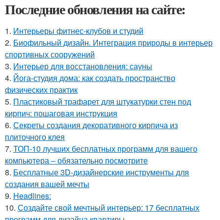
Последние обновления на сайте:
1.
Интерьеры фитнес-клубов и студий
2.
Биофильный дизайн. Интеграция природы в интерьер
спортивных сооружений
3.
Интерьер для восстановления: сауны
4.
Йога-студия дома: как создать пространство
физических практик
5.
Пластиковый трафарет для штукатурки стен под
кирпич: пошаговая инструкция
6.
Секреты создания декоративного кирпича из
плиточного клея
7.
ТОП-10 лучших бесплатных программ для вашего
компьютера – обязательно посмотрите
8.
Бесплатные 3D-дизайнерские инструменты для
создания вашей мечты
9.
Headlines:
10.
Создайте свой мечтный интерьер: 17 бесплатных
программ для дизайна квартиры