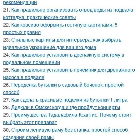
рекомендации
21.
Как правильно организовать отвод воды из подвала
коттеджа: практические советы
22.
Как красиво оформить гостиную картинами: 5
простых правил
23.
Стильные картины для интерьера: как выбрать
идеальное украшение для вашего дома
24.
Как правильно установить дренажную систему в
подвальном помещении
25.
Как правильно установить приёмник для дренажного
насоса в подвале
26.
Переделка бутылки в садовый бочонок: простой
способ
27.
Как сделать красивые поделки из бутылки 1 литра
28.
Дидюли в Омске: когда и где пройдут концерты
29.
Преимущества Тадалафила-Ксантис: Почему стоит
выбрать этот препарат
30.
Строим ленивую раму без станка: простой способ
создания своей рамы