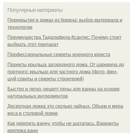
Популярные материалы
Перекрытия в домах из бревна: выбор материала и
технологии
Преимущества Тадалафила-Ксантис: Почему стоит
выбрать этот препарат
Профессиональные секреты военного юриста
Проекты крыльца загородного дома. От царевича до
портного: крыльцо для частного дома (фото, фен-
шуй советы и секреты строителей)
Быстро и легко: рецепт пены для ванны на основе
натуральных ингредиентов
Десертная ложка это сколько чайных. Объем и мера
веса в столовой ложке
Как укрепить ванну, чтобы не шаталась. Варианты
крепежа ванн