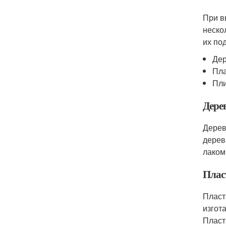
При в
неско
их по
Де
Пла
Пли
Дере
Дерев
дерев
лаком
Плас
Пласт
изгот
Пласт