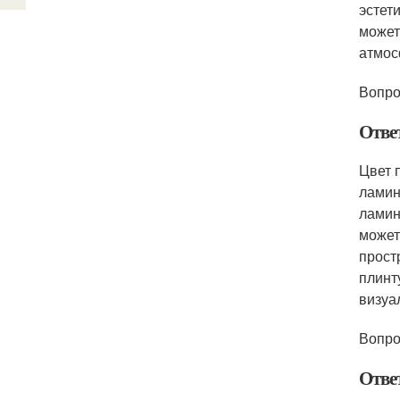
эстет
может
атмос
Вопро
Отве
Цвет 
ламин
ламин
может
прост
плинт
визуа
Вопро
Отве