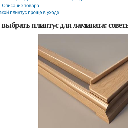
Описание товара
акой плинтус проще в уходе
 выбрать плинтус для ламината: совет