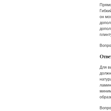
Прямо
Гибки
он мо
допол
допол
плинт
Вопро
Отве
Для в
должн
натур
ламин
миним
образ
Вопро