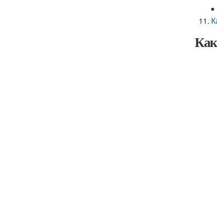
К
Как