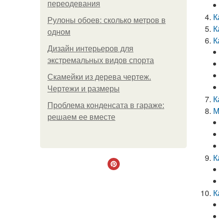
переодевания
К
Рулоны обоев: сколько метров в
К
одном
К
Дизайн интерьеров для
экстремальных видов спорта
Скамейки из дерева чертеж.
Чертежи и размеры
К
Проблема конденсата в гараже:
М
решаем ее вместе
К
К