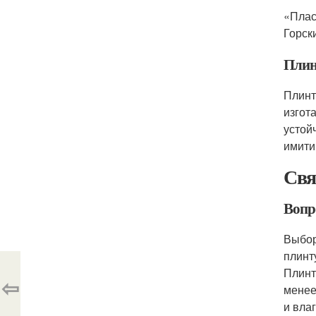
«Плас
Горск
Плин
Плинт
изгот
устой
имити
Свя
Вопр
Выбор
плинт
Плинт
⇦
менее
и вла