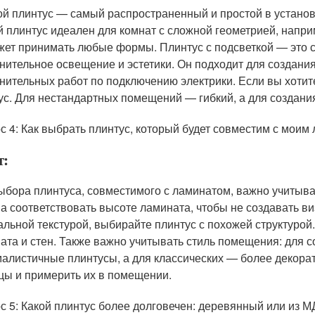
й плинтус — самый распространенный и простой в установ
й плинтус идеален для комнат с сложной геометрией, наприм
жет принимать любые формы. Плинтус с подсветкой — это 
нительное освещение и эстетики. Он подходит для создания
нительных работ по подключению электрики. Если вы хотит
ус. Для нестандартных помещений — гибкий, а для создания
с 4: Как выбрать плинтус, который будет совместим с моим
т:
ыбора плинтуса, совместимого с ламинатом, важно учитыват
а соответствовать высоте ламината, чтобы не создавать ви
альной текстурой, выбирайте плинтус с похожей структурой
ата и стен. Также важно учитывать стиль помещения: для 
алистичные плинтусы, а для классических — более декорат
цы и примерить их в помещении.
с 5: Какой плинтус более долговечен: деревянный или из 