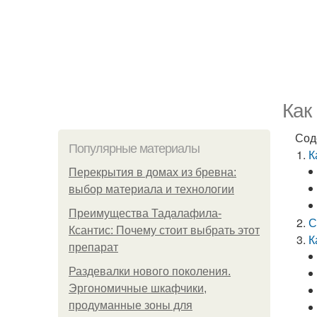
Как
Сод
Популярные материалы
К
Перекрытия в домах из бревна:
выбор материала и технологии
Преимущества Тадалафила-
С
Ксантис: Почему стоит выбрать этот
К
препарат
Раздевалки нового поколения.
Эргономичные шкафчики,
продуманные зоны для