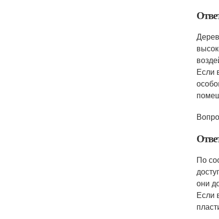
Отве
Дерев
высок
возде
Если 
особо
помещ
Вопро
Отве
По со
досту
они д
Если 
пласт