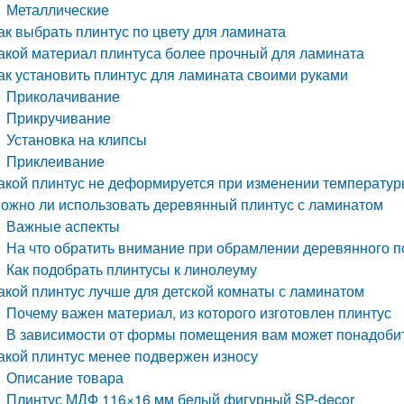
Металлические
ак выбрать плинтус по цвету для ламината
акой материал плинтуса более прочный для ламината
ак установить плинтус для ламината своими руками
Приколачивание
Прикручивание
Установка на клипсы
Приклеивание
акой плинтус не деформируется при изменении температу
ожно ли использовать деревянный плинтус с ламинатом
Важные аспекты
На что обратить внимание при обрамлении деревянного п
Как подобрать плинтусы к линолеуму
акой плинтус лучше для детской комнаты с ламинатом
Почему важен материал, из которого изготовлен плинтус
В зависимости от формы помещения вам может понадобит
акой плинтус менее подвержен износу
Описание товара
Плинтус МДФ 116×16 мм белый фигурный SP-decor