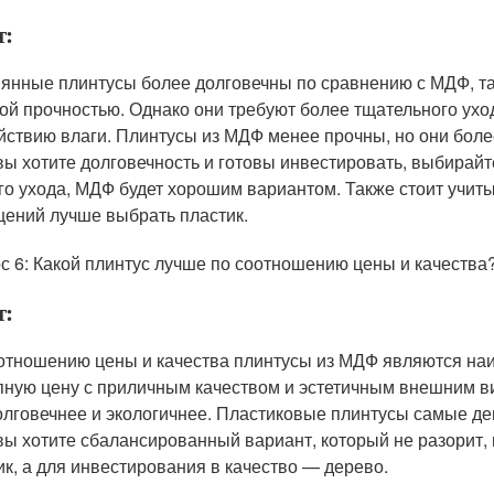
т:
янные плинтусы более долговечны по сравнению с МДФ, та
ой прочностью. Однако они требуют более тщательного уход
йствию влаги. Плинтусы из МДФ менее прочны, но они боле
вы хотите долговечность и готовы инвестировать, выбирайт
го ухода, МДФ будет хорошим вариантом. Также стоит учит
ений лучше выбрать пластик.
с 6: Какой плинтус лучше по соотношению цены и качества
т:
отношению цены и качества плинтусы из МДФ являются на
пную цену с приличным качеством и эстетичным внешним в
олговечнее и экологичнее. Пластиковые плинтусы самые де
вы хотите сбалансированный вариант, который не разорит
ик, а для инвестирования в качество — дерево.