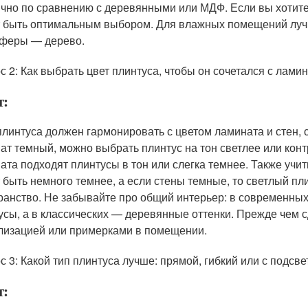
ично по сравнению с деревянными или МДФ. Если вы хотите
 быть оптимальным выбором. Для влажных помещений лучш
феры — дерево.
с 2: Как выбрать цвет плинтуса, чтобы он сочетался с лами
т:
плинтуса должен гармонировать с цветом ламината и стен,
ат темный, можно выбрать плинтус на тон светлее или конт
ата подходят плинтусы в тон или слегка темнее. Также учит
 быть немного темнее, а если стены темные, то светлый пл
ранство. Не забывайте про общий интерьер: в современных
усы, а в классических — деревянные оттенки. Прежде чем с
лизацией или примерками в помещении.
с 3: Какой тип плинтуса лучше: прямой, гибкий или с подсве
т: