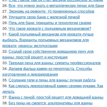
26.
Все, что нужно знать о металлических печах для бани
27.
Экономь на ремонте: 10 проверенных способов
28.
Улучшите свою баню с железной печкой
29.
Печь для бани: принципы и технологии сварки
30.
Что такое кровати с подъемным механизмом?
31.
Какой подъемный механизм для кровати лучше
выбрать. Варианты подъемных механизмов для
кровати, нюансы эксплуатации
32.
Создай свою собственную домашнюю пену для
ванны: простой рецепт и инструкция
33.
Твердая пена для ванны: секреты профессионалов
34.
Делаем фальш-камин из пенопласта. Способы
изготовления и декорирования
35.
Создание гели и пены для ванны: ручная работа
36.
Как сделать декоративный камин своими руками. Как
делать
37.
Ванна с пеной: простой рецепт для домашней ванны
38.
Без пены не смоется: альтернативы для ванны