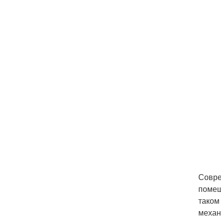
Совре
помещ
таком
механ