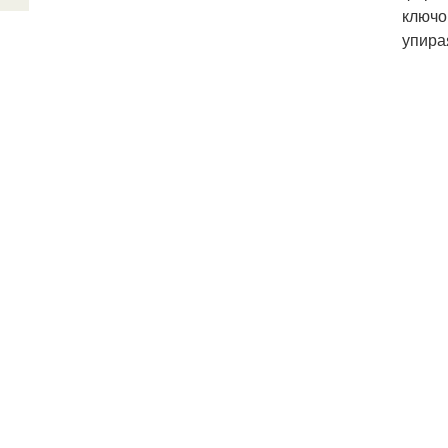
ключо
упира