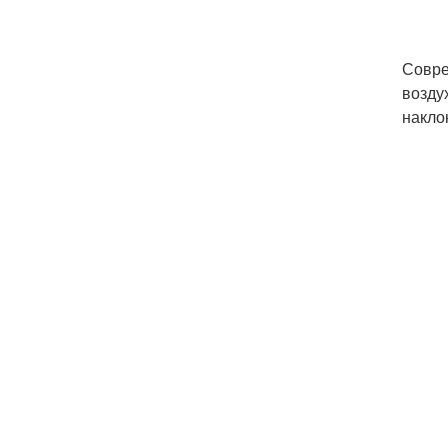
Совре
возду
накло