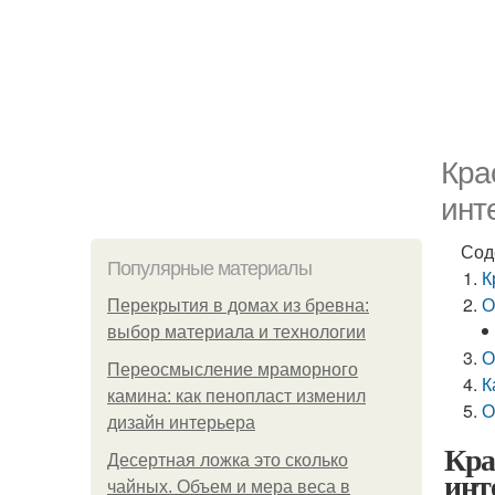
Кра
инт
Сод
Популярные материалы
К
О
Перекрытия в домах из бревна:
выбор материала и технологии
О
Переосмысление мраморного
К
камина: как пенопласт изменил
О
дизайн интерьера
Кра
Десертная ложка это сколько
инт
чайных. Объем и мера веса в