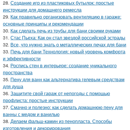
28.
Создание игр из пластиковых бутылок: простые
инструкции для домашнего ремесла
29.
Как правильно организовать вентиляцию в гараже:
основные принципы и рекомендации
30.
Как сделать печь из трубы для бани своими руками
31.
Стас Пьеха: Как он стал звездой российской эстрады
32.
Все, что нужно знать о металлических печах для бани
33.
Печь для бани Технология: новый уровень комфорта
и эффективности
34.
Роспись стен в интерьере: создание уникального
пространства
35.
Пену для ванн как альтернатива гелевым средствам
для душа
36.
Защитите свой гараж от непогоды с помощью
профлиста: простые инструкции
37.
Смачно и полезно: как сделать домашнюю пену для
ванны с медом и ванилью
38.
Делаем фальш-камин из пенопласта. Способы
изготовления и декорирования