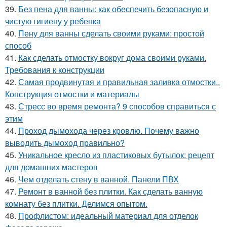
39.
Без пена для ванны: как обеспечить безопасную и
чистую гигиену у ребенка
40.
Пену для ванны сделать своими руками: простой
способ
41.
Как сделать отмостку вокруг дома своими руками.
Требования к конструкции
42.
Самая продвинутая и правильная заливка отмостки..
Конструкция отмостки и материалы
43.
Стресс во время ремонта? 9 способов справиться с
этим
44.
Проход дымохода через кровлю. Почему важно
выводить дымоход правильно?
45.
Уникальное кресло из пластиковых бутылок: рецепт
для домашних мастеров
46.
Чем отделать стену в ванной. Панели ПВХ
47.
Ремонт в ванной без плитки. Как сделать ванную
комнату без плитки. Делимся опытом.
48.
Профлистом: идеальный материал для отделок