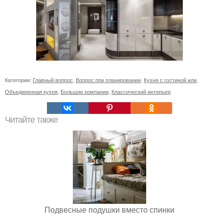
Категории:
Главный вопрос
,
Вопрос при планировании
,
Кухня с гостиной или
,
Объединенная кухня
,
Большие компании
,
Классический интерьер
Читайте также
Подвесные подушки вместо спинки