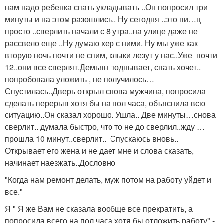
нам надо ребенка спать укладывать ..Он попросил три
минуты и на этом разошлись.. Ну сегодня ..это пи…ц
просто ..сверлить начали с 8 утра..на улице даже не
рассвело еще ..Ну думаю хер с ними. Ну мы уже как
вторую ночь почти не спим, клыки лезут у нас..Уже почти
12..они все сверлят.Демьян поднывает, спать хочет..
попробовала уложить , не получилось…
Спустилась..Дверь открыл снова мужчина, попросила
сделать перерыв хотя бы на пол часа, объяснила всю
ситуацию..Он сказал хорошо. Ушла.. Две минуты…снова
сверлит.. думала быстро, что то не до сверлил..жду …
прошла 10 минут..сверлит.. Спускаюсь вновь..
Открывает его жена и не дает мне и слова сказать,
начинает наезжать..Дословно
"Когда нам ремонт делать, муж потом на работу уйдет и
все."
Я " Я же Вам не сказала вообще все прекратить, а
попросила всего на пол часа хотя бы отложить работу" -