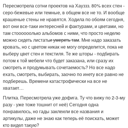
Пересмотрела сотни проектов на Хауззз. 80% всех стен -
серо-бежевые или темные, в общем все не то. И вообще
крашеные стены не нравятся. Ходила по обоям сегодня,
вот они все-таки интересней и фактурами, и цветами, но
там стоооооолько альбомов с ними, что просто неделю
можно сидеть листать
и умереть там
. Мне надо заказать
кровать, но с цветом никак не могу определится, пока не
выберу цвет стен и текстиля. Те же шторы - подбирать
потом к той мебели что будет заказана, или сразу их
смотреть и продумывать сочетаемость? Но все надо
ехать, смотреть, выбирать, заочно по инету все равно не
подберешь. Времени катастрофически на все не
хватает…
Плитка. Пересмотрела уже дофига. Ту что вижу по 2-3-му
разу - уже тоже тошнит от неё) Сегодня одна
понравилось, но гады заклеили все названия и
артикулы, даже не знаю как теперь её поискать, может
кто видел такую?