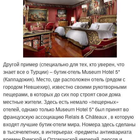
Другой пример (специально для тех, кто уверен, что
знает все о Турции) – бутик-отель Museum Hotel 5*
(Каппадокия). Место, где расположен отель (рядом с
городом Невшехир), известно своими рукотворными
пещерами, в которых до сих пор строят свои дома
местные жители. Здесь есть немало «пещерных»
отелей, однако только Museum Hotel 5* был принят во
французскую ассоциацию Relais & Châteaux , в которую
входят лучшие бутик-отели мира. Номера здесь сделаны
в тысячелетних, в интерьерах -предметы антиквариата
времен Римской и Оттоманской империй, персов и