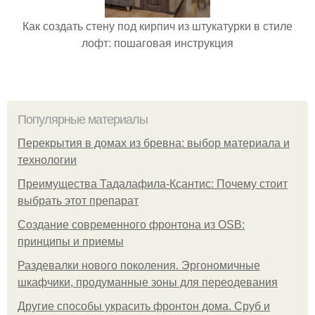
Как создать стену под кирпич из штукатурки в стиле
лофт: пошаговая инструкция
Популярные материалы
Перекрытия в домах из бревна: выбор материала и
технологии
Преимущества Тадалафила-Ксантис: Почему стоит
выбрать этот препарат
Создание современного фронтона из OSB:
принципы и приемы
Раздевалки нового поколения. Эргономичные
шкафчики, продуманные зоны для переодевания
Другие способы украсить фронтон дома. Сруб и