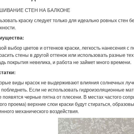
ШИВАНИЕ СТЕН НА БАЛКОНЕ
ьзовать краску следует только для идеально ровных стен бе
хности.
мущества:
ой выбор цветов и оттенков краски, легкость нанесения с 
расить стены в другой оттенок или использовать разные тех
дь покрытия невелика, и работа не займет много времени.
татки:
орые виды красок не выдерживают влияния солнечных лучей
 побледнеть. Если не использовать гидроизоляционные ма
е появятся черные пятна от плесени. В местах частого соп
ого проема) верхние слои краски будут стираться, образов
янного механического воздействия.