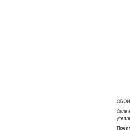
ОБОИ
Оклеи
утепл
Преи