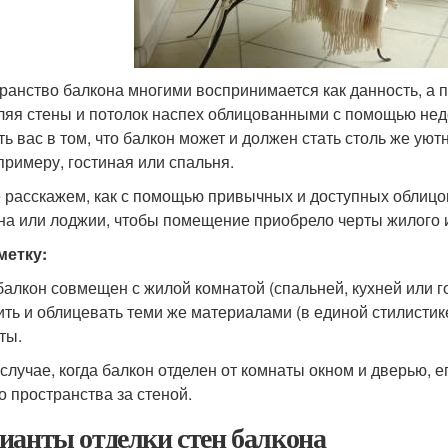
ранство балкона многими воспринимается как данность, а 
ляя стены и потолок наспех облицованными с помощью нед
ть вас в том, что балкон может и должен стать столь же у
 примеру, гостиная или спальня.
 расскажем, как с помощью привычных и доступных облиц
на или лоджии, чтобы помещение приобрело черты жилого 
метку:
балкон совмещен с жилой комнатой (спальней, кухней или го
ить и облицевать теми же материалами (в единой стилистик
ты.
 случае, когда балкон отделен от комнаты окном и дверью, 
о пространства за стеной.
ианты отделки стен балкона