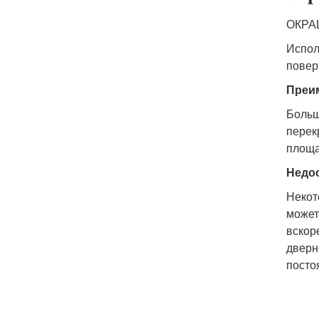
ОКРА
Испол
повер
Преи
Больш
перек
площа
Недос
Некот
может
вскор
дверн
посто