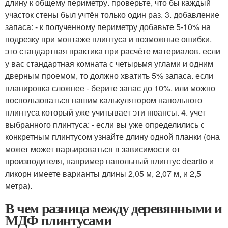
длину к общему периметру. проверьте, что бы каждый
участок стены был учтён только один раз. 3. добавление
запаса: - к полученному периметру добавьте 5-10% на
подрезку при монтаже плинтуса и возможные ошибки.
это стандартная практика при расчёте материалов. если
у вас стандартная комната с четырьмя углами и одним
дверным проемом, то должно хватить 5% запаса. если
планировка сложнее - берите запас до 10%. или можно
воспользоваться нашим калькулятором напольного
плинтуса который уже учитывает эти нюансы. 4. учет
выбранного плинтуса: - если вы уже определились с
конкретным плинтусом узнайте длину одной планки (она
может может варьироваться в зависимости от
производителя, например напольный плинтус deartio и
ликорн имеете варианты длины 2,05 м, 2,07 м, и 2,5
метра).
В чем разница между деревянными и
МДФ плинтусами