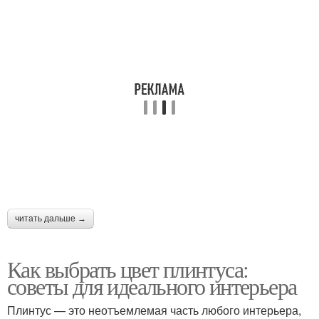
Плинтус в тон
Скрытый плинтус
Плинтус с деревянным
Напольный плинтус
паркетом
Плинтус к ламинату
Серый плинтус
читать дальше →
Как выбрать цвет плинтуса:
Пластиковые плинтусы
советы для идеального интерьера
Плинтус — это неотъемлемая часть любого интерьера,