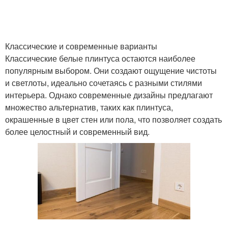
Плинтус для
современного
Напольные плинтусы
Классические и современные варианты
интерьера
Классические белые плинтуса остаются наиболее
популярным выбором. Они создают ощущение чистоты
и светлоты, идеально сочетаясь с разными стилями
Плинтусы из дерева
Гармоничный интерьер
интерьера. Однако современные дизайны предлагают
множество альтернатив, таких как плинтуса,
окрашенные в цвет стен или пола, что позволяет создать
более целостный и современный вид.
Плинтус на общий
Плинтус для маленькой
стиль
Плинтус с цветом
Интерьер на выбор