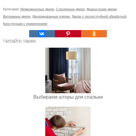
Категории:
Межкомнатные двери
,
Стеклянные двери
,
Французские двери
,
Витражные двери
,
Декорированные пленки
,
Двери с пескоструйной обработкой
,
Конструкции с применением
Читайте также
Выбираем шторы для спальни