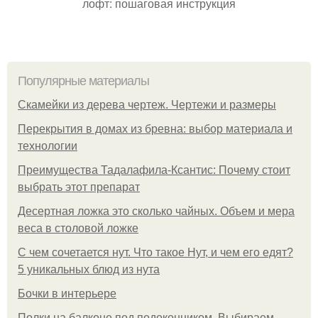
лофт: пошаговая инструкция
Популярные материалы
Скамейки из дерева чертеж. Чертежи и размеры
Перекрытия в домах из бревна: выбор материала и
технологии
Преимущества Тадалафила-Ксантис: Почему стоит
выбрать этот препарат
Десертная ложка это сколько чайных. Объем и мера
веса в столовой ложке
С чем сочетается нут. Что такое Нут, и чем его едят?
5 уникальных блюд из нута
Бочки в интерьере
Полки на балконе под подоконником. Выбираем