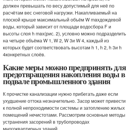
должен превышать по весу допустимый для неё по
расчётам вес снеговой нагрузки. Накапливаемый на
плоской крыше максимальный объём W
max
дождевой
воды, который зависит от площади водосбора F и
высоты слоя h
max
(рис. 2), условно можно подразделить
на четыре объёма W
1
, W
2
, W
3
и W
4
, каждый из
которых будет соответствовать высотам h
1
, h
2
, h
3
и h
4
конкретных слоёв.
Какие меры можно предпринять для
предотвращения накопления воды в
подвале промышленного здания
К прочистке канализации нужно прибегать даже если
ухудшение оттока незначительно. Засор может привести
к полной непроходимости системы и затоплению жилых
помещений нечистотами. Рассмотрим основные методы
устранения засорений в трубопроводах
многоквартирных зданий.