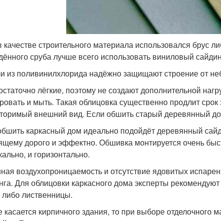
в качестве строительного материала использовался брус ли
дённого сруба лучше всего использовать виниловый сайдин
и из поливинилхлорида надёжно защищают строение от не
остаточно лёгкие, поэтому не создают дополнительной нагр
ровать и мыть. Такая облицовка существенно продлит срок
торимый внешний вид. Если обшить старый деревянный дом
обшить каркасный дом идеально подойдёт деревянный сайди
ящему дорого и эффектно. Обшивка монтируется очень быст
кально, и горизонтально.
ная воздухопроницаемость и отсутствие ядовитых испаре
нга. Для облицовки каркасного дома эксперты рекомендуют 
 либо лиственницы.
е касается кирпичного здания, то при выборе отделочного 