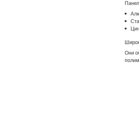
Панел
Ал
Ста
Цин
Широк
Они о
полим