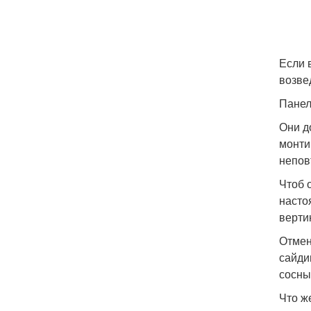
Если 
возве
Панел
Они д
монти
непов
Чтоб 
насто
верти
Отмен
сайди
сосны
Что ж