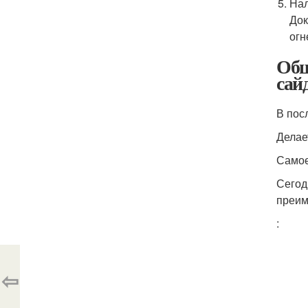
Нал
Док
огн
Обш
сай
В пос
Делае
Самое
Сегод
преим
:
⇦