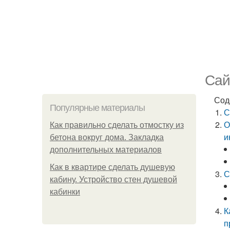
Сай
Сод
Популярные материалы
С
О
Как правильно сделать отмостку из
и
бетона вокруг дома. Закладка
дополнительных материалов
Как в квартире сделать душевую
С
кабину. Устройство стен душевой
кабинки
К
п