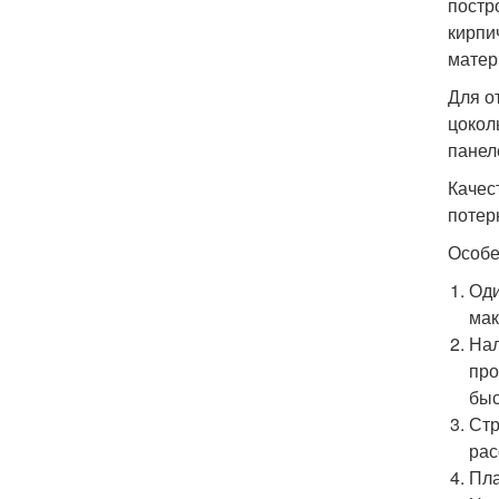
постр
кирпи
матер
Для о
цокол
панел
Качес
потер
Особе
Оди
мак
Нал
про
быс
Стр
рас
Пла