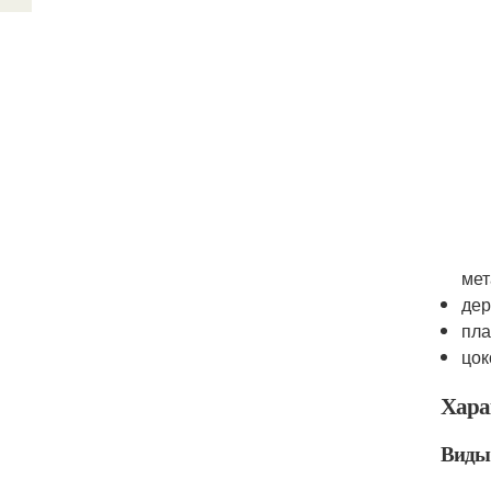
мет
дер
пла
цок
Хара
Виды 