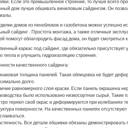
ойки. Если это промышленное строение, то лучше всего пр
чный дом лучше обшивать виниловым сайдингом. Он позво
иалы.
тделки домов из пеноблоков и газобетона можно успешно ис
ьный сайдинг . Простота монтажа, а также отличные экспл
ей помогут облагородить фасад дома, он будет смотреться к
твенный каркас под сайдинг, где обязательно присутствует
ю тепла и улучшить гидроизоляцию строения.
нности качественного сайдинга:
наковая толщина панелей. Такая облицовка не будет дефо
симально долго.
ичие равномерного слоя краски. Если панель окрашена нера
изводства было использовано низкосортное сырьё. Такие 
тро теряют свой окрас и деформируются при колебаниях т
уктура поверхности. На качественных панелях отсутствуют
слаиваться.
стичность. Все детали обшивки обязаны демонстрировать г