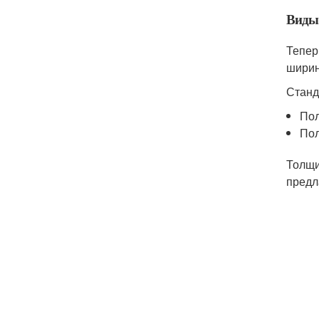
Виды
Тепер
ширин
Станд
Пол
Пол
Толщи
предл