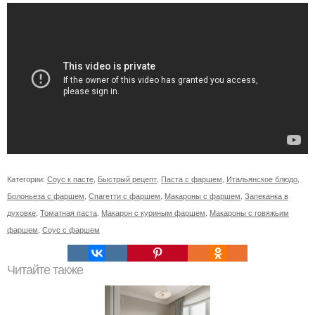
Категории:
Соус к пасте
,
Быстрый рецепт
,
Паста с фаршем
,
Итальянское блюдо
,
Болоньеза с фаршем
,
Спагетти с фаршем
,
Макароны с фаршем
,
Запеканка в
духовке
,
Томатная паста
,
Макарон с куриным фаршем
,
Макароны с говяжьим
фаршем
,
Соус с фаршем
Читайте также