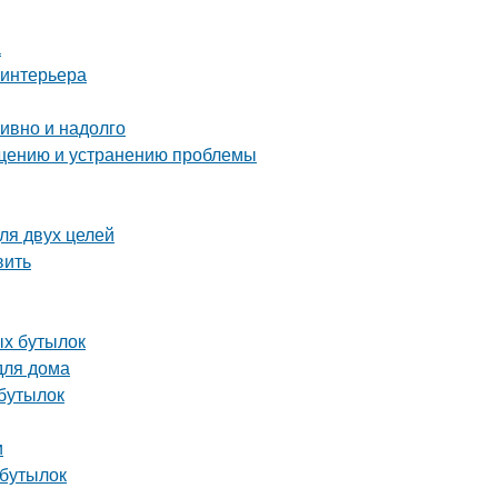
а
 интерьера
тивно и надолго
ращению и устранению проблемы
ля двух целей
вить
ых бутылок
для дома
 бутылок
и
 бутылок