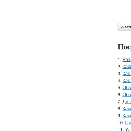
читат
Пос
1.
Раз
2.
Как
3.
Как
4.
Как
5.
Обз
6.
Обз
7.
Диз
8.
Как
9.
Как
10.
Пр
11.
Ус