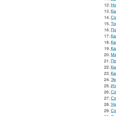
12.
Ho
13.
Ка
14.
Со
15.
То
16.
По
17.
Ка
18.
Ка
19.
Ка
20.
Ма
21.
Пр
22.
Ка
23.
Ка
24.
Эк
25.
Из
26.
Со
27.
Со
28.
Уд
29.
Со