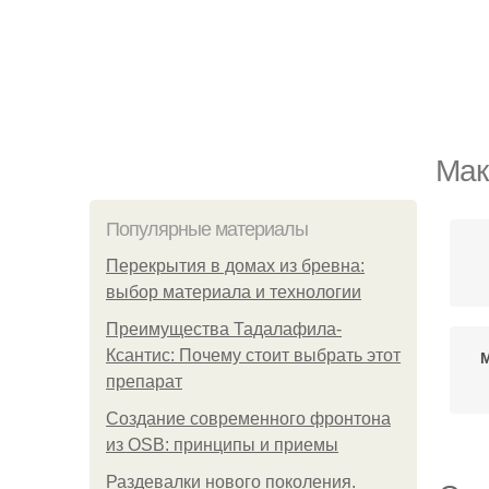
Мак
Популярные материалы
Перекрытия в домах из бревна:
выбор материала и технологии
Преимущества Тадалафила-
Ксантис: Почему стоит выбрать этот
М
препарат
Создание современного фронтона
из OSB: принципы и приемы
Раздевалки нового поколения.