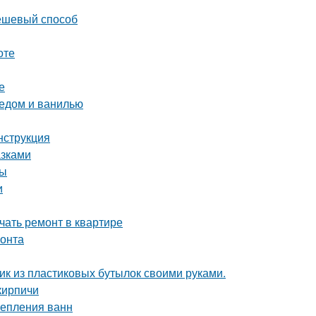
дешевый способ
оте
е
медом и ванилью
нструкция
азками
мы
и
ачать ремонт в квартире
монта
фик из пластиковых бутылок своими руками.
кирпичи
репления ванн