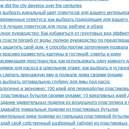
w did the city develop over the centuries
к выбрать идеальный цвет плинтусов для вашего интерьер
временные плинтуса: как выбрать подходящие для вашего
п-8 лучших плинтусов для пола: рейтинг и обзор
лное руководство: Как избавиться от грунтовых вод эффек
к спасти погреб от воды: полное руководство по предотв
к защитить свой дом: 4 способа против затопления подвала
к красиво разместить картины в гостиной: советы и идеи
ксимизация пространства: как использовать одну комнату д
иямок для насоса в цокольном этаже: как выбрать и устано
к сделать дренажную яму в подвале дома своими руками
к выбрать оптимальную глубину для ямы под насос
ологично и экономно: 100 идей для переработки пластиков
 пластиковых бутылок своими руками: 10 креативных идей 
здание удивительных поделок из воздушного пластилина и
здавайте уникальные поделки из пластиковых бутылок
ивительные идеи поделки из горлышка пластиковой бутылк
здай свой собственный разборный табурет из пластиковых