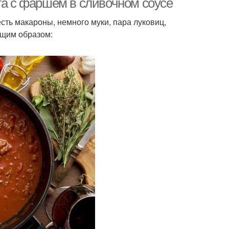
та с фаршем в сливочном соусе
есть макароны, немного муки, пара луковиц,
ющим образом: