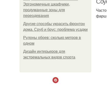
Соу
Эргономичные шкафчики,
Часто
продуманные зоны для
фарш 
переодевания
Другие способы украсить фронтон
дома. Сруб и брус: проблема усадки
Рулоны обоев: сколько метров в
одном
Дизайн интерьеров для
экстремальных видов спорта