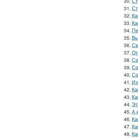
30.
Ст
31.
Ст
32.
Ка
33.
Ка
34.
Пе
35.
Вы
36.
См
37.
От
38.
Со
39.
Со
40.
Со
41.
Из
42.
Ка
43.
Ка
44.
Эт
45.
А 
46.
Ка
47.
Ка
48.
Ка