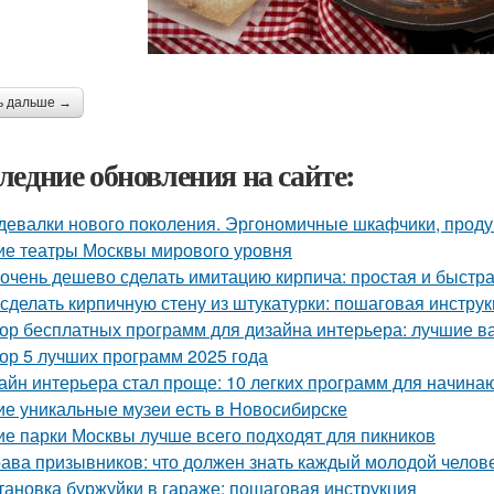
ь дальше →
ледние обновления на сайте:
девалки нового поколения. Эргономичные шкафчики, прод
ие театры Москвы мирового уровня
 очень дешево сделать имитацию кирпича: простая и быстр
 сделать кирпичную стену из штукатурки: пошаговая инстр
ор бесплатных программ для дизайна интерьера: лучшие 
ор 5 лучших программ 2025 года
айн интерьера стал проще: 10 легких программ для начин
ие уникальные музеи есть в Новосибирске
ие парки Москвы лучше всего подходят для пикников
ава призывников: что должен знать каждый молодой челов
тановка буржуйки в гараже: пошаговая инструкция