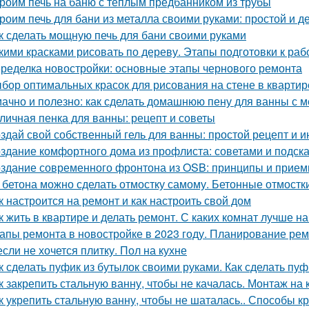
роим печь на баню с теплым предбанником из трубы
роим печь для бани из металла своими руками: простой и 
к сделать мощную печь для бани своими руками
кими красками рисовать по дереву. Этапы подготовки к раб
ределка новостройки: основные этапы чернового ремонта
бор оптимальных красок для рисования на стене в квартир
ачно и полезно: как сделать домашнюю пену для ванны с 
личная пенка для ванны: рецепт и советы
здай свой собственный гель для ванны: простой рецепт и и
здание комфортного дома из профлиста: советами и подск
здание современного фронтона из OSB: принципы и прие
 бетона можно сделать отмостку самому. Бетонные отмостк
к настроится на ремонт и как настроить свой дом
к жить в квартире и делать ремонт. С каких комнат лучше н
апы ремонта в новостройке в 2023 году. Планирование ре
если не хочется плитку. Пол на кухне
к сделать пуфик из бутылок своими руками. Как сделать пу
к закрепить стальную ванну, чтобы не качалась. Монтаж на 
к укрепить стальную ванну, чтобы не шаталась.. Способы к