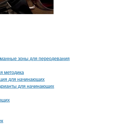
уманные зоны для переодевания
ая методика
укция для начинающих
варианты для начинающих
ающих
ек