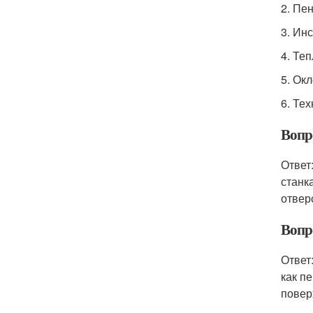
2. Пе
3. Ин
4. Те
5. Ок
6. Те
Вопр
Ответ
станк
отвер
Вопр
Ответ
как п
повер