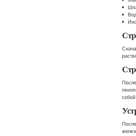
Шп
Вод
Инс
Стр
Снача
раств
Стр
После
пеноп
собой
Уст
После
желез