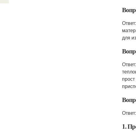
Вопр
Ответ
матер
для и
Вопр
Ответ
тепло
прост
присп
Вопр
Ответ
1. Пр