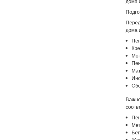
дома 
Подго
Перед
дома 
Пен
Кре
Мон
Пен
Мат
Инс
Обо
Важно
соотв
Пен
Мет
Бет
Же