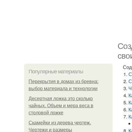
Соз
сво
Сод
Популярные материалы
С
С
Перекрытия в домах из бревна:
Ч
выбор материала и технологии
К
Десертная ложка это сколько
К
чайных. Объем и мера веса в
К
столовой ложке
К
Скамейки из дерева чертеж.
Чертежи и размеры
К