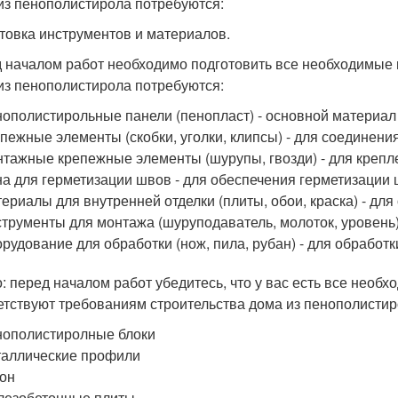
из пенополистирола потребуются:
товка инструментов и материалов.
 началом работ необходимо подготовить все необходимые 
из пенополистирола потребуются:
ополистирольные панели (пенопласт) - основной материал
пежные элементы (скобки, уголки, клипсы) - для соединени
тажные крепежные элементы (шурупы, гвозди) - для крепле
а для герметизации швов - для обеспечения герметизации
ериалы для внутренней отделки (плиты, обои, краска) - для
трументы для монтажа (шуруподаватель, молоток, уровень
рудование для обработки (нож, пила, рубан) - для обрабо
: перед началом работ убедитесь, что у вас есть все необ
етствуют требованиям строительства дома из пенополистир
ополистиролные блоки
аллические профили
он
лезобетонные плиты