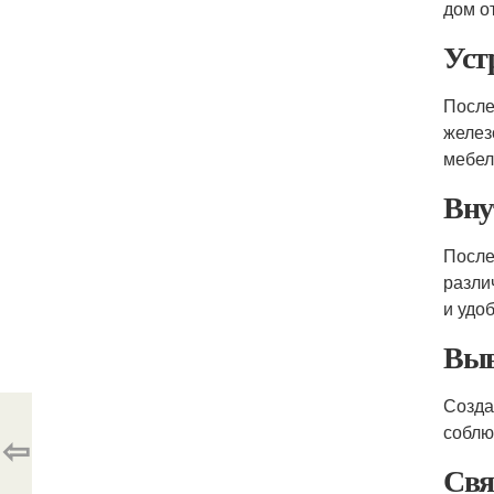
дом о
Уст
После
желез
мебел
Вну
После
разли
и удо
Выв
Созда
соблю
⇦
Свя