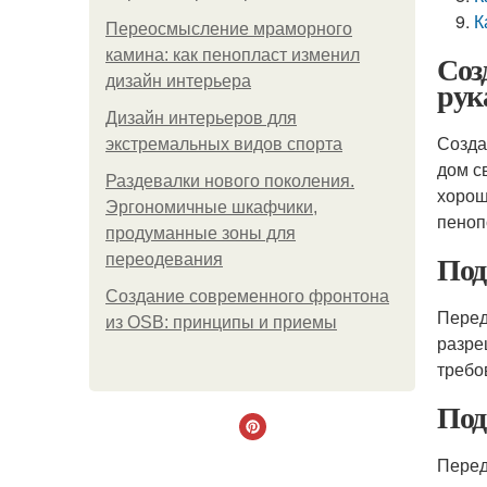
К
Переосмысление мраморного
камина: как пенопласт изменил
Соз
дизайн интерьера
рук
Дизайн интерьеров для
Созда
экстремальных видов спорта
дом с
Раздевалки нового поколения.
хорош
Эргономичные шкафчики,
пеноп
продуманные зоны для
Под
переодевания
Создание современного фронтона
Перед
из OSB: принципы и приемы
разре
требо
Под
Перед