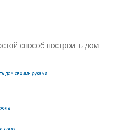
остой способ построить дом
ть дом своими руками
ирола
ве дома