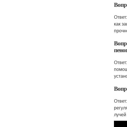
Вопр
Ответ
как з
прочн
Вопро
пено
Ответ
помощ
устан
Вопр
Ответ
регул
лучей