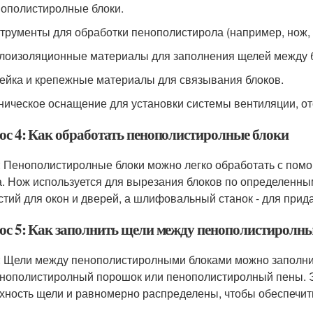
нополистиролные блоки.
струменты для обработки пенополистирола (например, нож,
плоизоляционные материалы для заполнения щелей между 
лейка и крепежные материалы для связывания блоков.
хническое оснащение для установки системы вентиляции, о
ос 4: Как обработать пенополистиролные блоки
: Пенополистиролные блоки можно легко обработать с пом
а. Нож используется для вырезания блоков по определенны
стий для окон и дверей, а шлифовальный станок - для прид
ос 5: Как заполнить щели между пенополистиролн
: Щели между пенополистиролными блоками можно заполни
енополистиролный порошок или пенополистиролный пены. 
хность щели и равномерно распределены, чтобы обеспечи