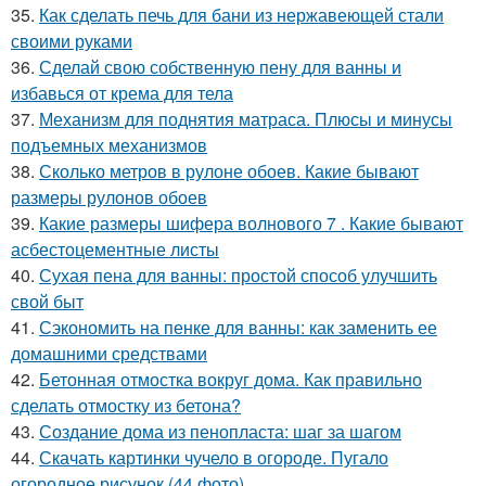
35.
Как сделать печь для бани из нержавеющей стали
своими руками
36.
Сделай свою собственную пену для ванны и
избавься от крема для тела
37.
Механизм для поднятия матраса. Плюсы и минусы
подъемных механизмов
38.
Сколько метров в рулоне обоев. Какие бывают
размеры рулонов обоев
39.
Какие размеры шифера волнового 7 . Какие бывают
асбестоцементные листы
40.
Сухая пена для ванны: простой способ улучшить
свой быт
41.
Сэкономить на пенке для ванны: как заменить ее
домашними средствами
42.
Бетонная отмостка вокруг дома. Как правильно
сделать отмостку из бетона?
43.
Создание дома из пенопласта: шаг за шагом
44.
Скачать картинки чучело в огороде. Пугало
огородное рисунок (44 фото)