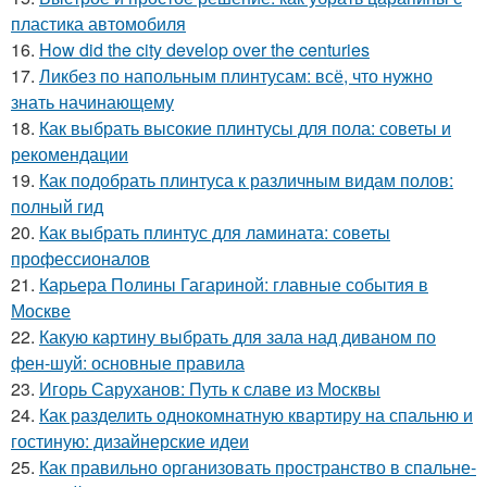
пластика автомобиля
16.
How did the city develop over the centuries
17.
Ликбез по напольным плинтусам: всё, что нужно
знать начинающему
18.
Как выбрать высокие плинтусы для пола: советы и
рекомендации
19.
Как подобрать плинтуса к различным видам полов:
полный гид
20.
Как выбрать плинтус для ламината: советы
профессионалов
21.
Карьера Полины Гагариной: главные события в
Москве
22.
Какую картину выбрать для зала над диваном по
фен-шуй: основные правила
23.
Игорь Саруханов: Путь к славе из Москвы
24.
Как разделить однокомнатную квартиру на спальню и
гостиную: дизайнерские идеи
25.
Как правильно организовать пространство в спальне-