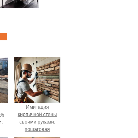
Имитация
ну
кирпичной стены
и:
своими руками:
пошаговая
инструкция