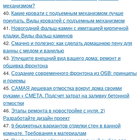
механизмом?
40.
Какие кровати с подъемным механизмом лучше
покупать. Виды кроватей с подъемным механизмом
41.
Новогодний фальш-камин с имитацией кирпичной
кладки. Виды фальш-каминов
42.
Смачно и полезно: как сделать домашнюю пену для
ванны с медом и ванилью
43.
Улучшите внешний вид вашего дома: ремонт и
обшивка фронтона
44.
Создание современного фронтона из OSB: принципы
и приемы
45.
САМАЯ дешевая отмостка вокруг дома своими
руками + СМЕТА. Подсчет затрат на заливку бетонной
отмостки
46.
Этапы ремонта в новостройке с нуля. 2)
Разработайте дизайн проект
47.
9 бюджетных вариантов отделки стен в ванной
комнате. Требования к материалам