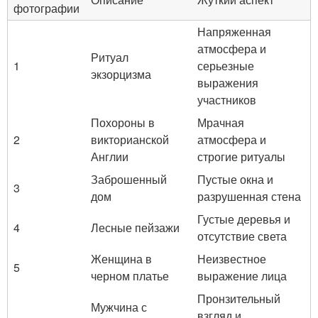
фотографии
Напряженная
атмосфера и
Ритуал
1
серьезные
экзорцизма
выражения
участников
Похороны в
Мрачная
2
викторианской
атмосфера и
Англии
строгие ритуалы
Заброшенный
Пустые окна и
3
дом
разрушенная стена
Густые деревья и
4
Лесные пейзажи
отсутствие света
Женщина в
Неизвестное
5
черном платье
выражение лица
Пронзительный
Мужчина с
взгляд и