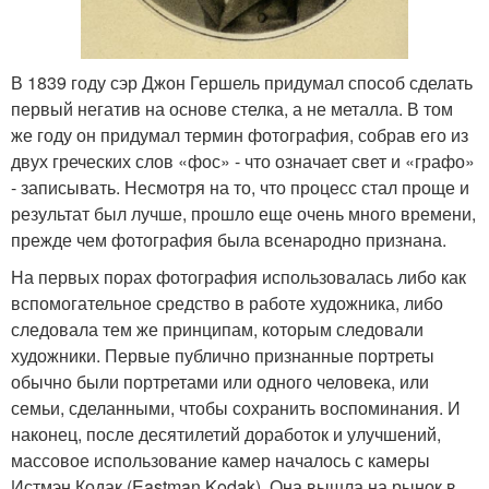
В 1839 году сэр Джон Гершель придумал способ сделать
первый негатив на основе стелка, а не металла. В том
же году он придумал термин фотография, собрав его из
двух греческих слов «фос» - что означает свет и «графо»
- записывать. Несмотря на то, что процесс стал проще и
результат был лучше, прошло еще очень много времени,
прежде чем фотография была всенародно признана.
На первых порах фотография использовалась либо как
вспомогательное средство в работе художника, либо
следовала тем же принципам, которым следовали
художники. Первые публично признанные портреты
обычно были портретами или одного человека, или
семьи, сделанными, чтобы сохранить воспоминания. И
наконец, после десятилетий доработок и улучшений,
массовое использование камер началось с камеры
Истмэн Кодак (Eastman Kodak). Она вышла на рынок в