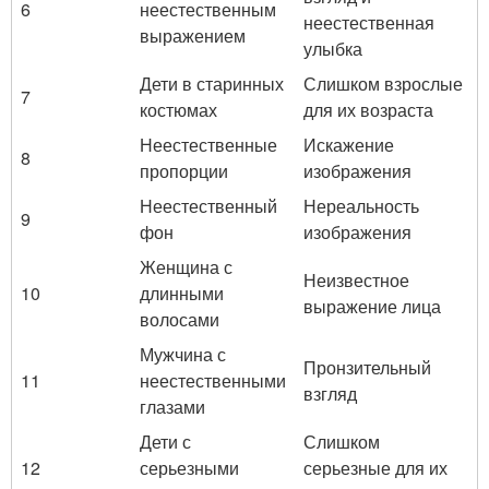
6
неестественным
неестественная
выражением
улыбка
Дети в старинных
Слишком взрослые
7
костюмах
для их возраста
Неестественные
Искажение
8
пропорции
изображения
Неестественный
Нереальность
9
фон
изображения
Женщина с
Неизвестное
10
длинными
выражение лица
волосами
Мужчина с
Пронзительный
11
неестественными
взгляд
глазами
Дети с
Слишком
12
серьезными
серьезные для их