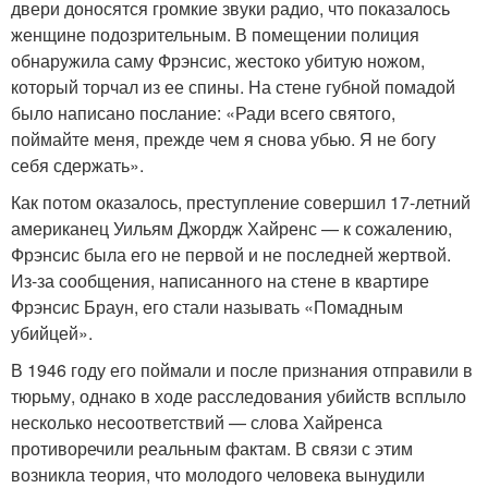
двери доносятся громкие звуки радио, что показалось
женщине подозрительным. В помещении полиция
обнаружила саму Фрэнсис, жестоко убитую ножом,
который торчал из ее спины. На стене губной помадой
было написано послание: «Ради всего святого,
поймайте меня, прежде чем я снова убью. Я не богу
себя сдержать».
Как потом оказалось, преступление совершил 17-летний
американец Уильям Джордж Хайренс — к сожалению,
Фрэнсис была его не первой и не последней жертвой.
Из-за сообщения, написанного на стене в квартире
Фрэнсис Браун, его стали называть «Помадным
убийцей».
В 1946 году его поймали и после признания отправили в
тюрьму, однако в ходе расследования убийств всплыло
несколько несоответствий — слова Хайренса
противоречили реальным фактам. В связи с этим
возникла теория, что молодого человека вынудили