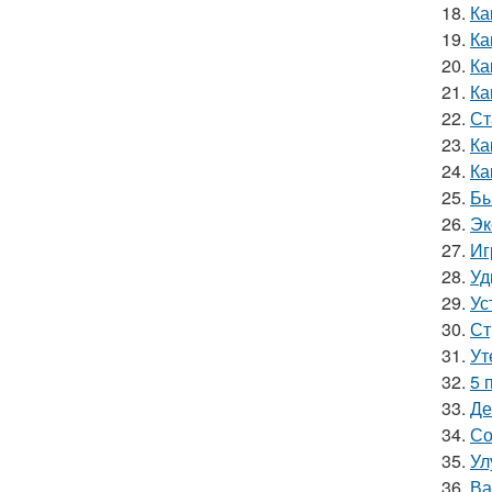
18.
Ка
19.
Ка
20.
Ка
21.
Ка
22.
Ст
23.
Ка
24.
Ка
25.
Бы
26.
Эк
27.
Иг
28.
Уд
29.
Ус
30.
Ст
31.
Ут
32.
5 
33.
Де
34.
Со
35.
Ул
36.
Ва