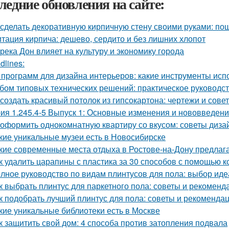
ледние обновления на сайте:
 сделать декоративную кирпичную стену своими руками: по
тация кирпича: дешево, сердито и без лишних хлопот
 река Дон влияет на культуру и экономику города
dlines:
 программ для дизайна интерьеров: какие инструменты ис
бом типовых технических решений: практическое руководс
 создать красивый потолок из гипсокартона: чертежи и сове
ия 1.245.4-5 Выпуск 1: Основные изменения и нововведен
 оформить однокомнатную квартиру со вкусом: советы диза
кие уникальные музеи есть в Новосибирске
кие современные места отдыха в Ростове-на-Дону предлаг
к удалить царапины с пластика за 30 способов с помощью к
лное руководство по видам плинтусов для пола: выбор иде
к выбрать плинтус для паркетного пола: советы и рекоменд
к подобрать лучший плинтус для пола: советы и рекоменда
кие уникальные библиотеки есть в Москве
к защитить свой дом: 4 способа против затопления подвала