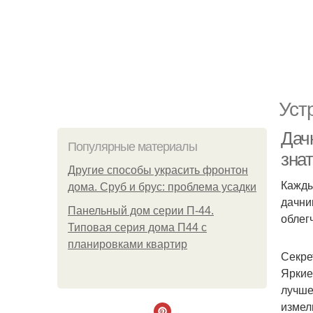
Уст
Дач
Популярные материалы
зна
Другие способы украсить фронтон
Кажды
дома. Сруб и брус: проблема усадки
дачни
Панельный дом серии П-44.
облег
Типовая серия дома П44 с
планировками квартир
Секре
Яркие
лучше
измел