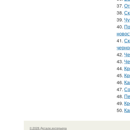
37.
От
38.
Ск
39.
Чу
40.
По
новос
41.
Ск
черно
42.
Че
43.
Че
44.
Кр
45.
Кр
46.
Ка
47.
Со
48.
Пе
49.
Кр
50.
Ка
© 2026 Детали интерьера