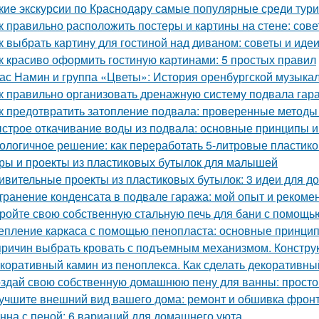
кие экскурсии по Краснодару самые популярные среди тур
к правильно расположить постеры и картины на стене: сов
к выбрать картину для гостиной над диваном: советы и иде
к красиво оформить гостиную картинами: 5 простых правил
ас Намин и группа «Цветы»: История оренбургской музыка
к правильно организовать дренажную систему подвала гар
к предотвратить затопление подвала: проверенные методы
строе откачивание воды из подвала: основные принципы 
ологичное решение: как переработать 5-литровые пластик
ры и проекты из пластиковых бутылок для малышей
ивительные проекты из пластиковых бутылок: 3 идеи для 
транение конденсата в подвале гаража: мой опыт и рекоме
ройте свою собственную стальную печь для бани с помощь
епление каркаса с помощью пенопласта: основные принци
причин выбрать кровать с подъемным механизмом. Констру
коративный камин из пеноплекса. Как сделать декоративны
здай свою собственную домашнюю пену для ванны: простой
учшите внешний вид вашего дома: ремонт и обшивка фрон
нна с пеной: 6 вариаций для домашнего уюта