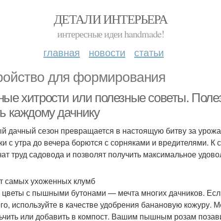
ДЕТАЛИ ИНТЕРЬЕРА
интересные идеи handmade!
главная
новости
статьи
ройство для формирования
ные хитрости или полезные советы. Поле
ть каждому дачнику
й дачный сезон превращается в настоящую битву за урожай.
ки с утра до вечера борются с сорняками и вредителями. К 
чат труд садовода и позволят получить максимальное удово
т самых ухоженных клумб
 цветы с пышными бутонами — мечта многих дачников. Если
го, используйте в качестве удобрения банановую кожуру. М
ьчить или добавить в компост. Вашим пышным розам позав