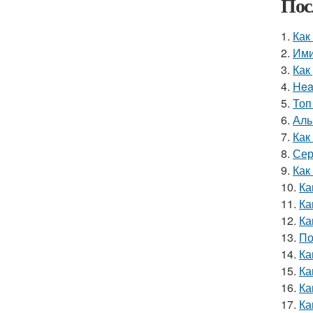
Пос
1.
Как
2.
Ими
3.
Как
4.
Hea
5.
Топ
6.
Аль
7.
Как
8.
Сер
9.
Как
10.
Ка
11.
Ка
12.
Ка
13.
По
14.
Ка
15.
Ка
16.
Ка
17.
Ка