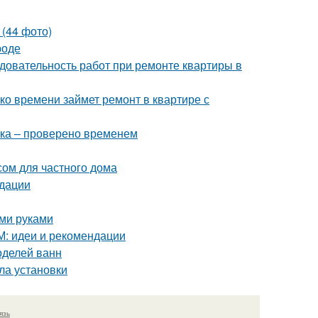
 (44 фото)
роде
довательность работ при ремонте квартиры в
ко времени займет ремонт в квартире с
тка – проверено временем
сом для частного дома
ндации
ими руками
М: идеи и рекомендации
оделей ванн
ла установки
язь