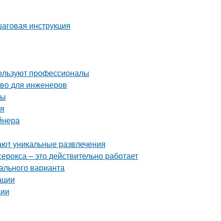
шаговая инструкция
пользуют профессионалы
тво для инженеров
ты
ия
йнера
ают уникальные развлечения
серокса – это действительно работает
ального варианта
ации
ции