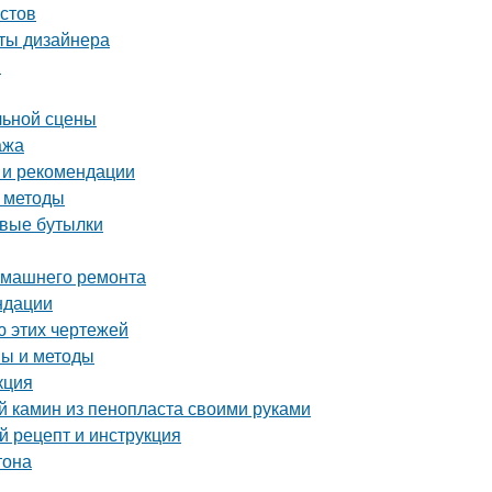
истов
еты дизайнера
и
льной сцены
ажа
 и рекомендации
и методы
овые бутылки
домашнего ремонта
ндации
ю этих чертежей
пы и методы
кция
й камин из пенопласта своими руками
 рецепт и инструкция
тона