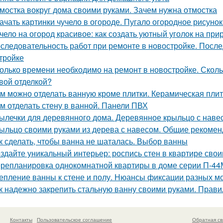
мостка вокруг дома своими руками. Зачем нужна отмостка
ачать картинки чучело в огороде. Пугало огородное рисунок
чело на огород красивое: как создать уютный уголок на при
следовательность работ при ремонте в новостройке. После
тройке
олько времени необходимо на ремонт в новостройке. Сколь
вой отделкой?
м можно отделать ванную кроме плитки. Керамическая пли
м отделать стену в ванной. Панели ПВХ
ылечки для деревянного дома. Деревянное крыльцо с наве
ыльцо своими руками из дерева с навесом. Общие рекоме
к сделать, чтобы ванна не шаталась. Выбор ванны
здайте уникальный интерьер: роспись стен в квартире сво
репланировка однокомнатной квартиры в доме серии П-44
епление ванны к стене и полу. Нюансы фиксации разных м
к надежно закрепить стальную ванну своими руками. Прави
Контакты
Пользовательское соглашение
Обратная св