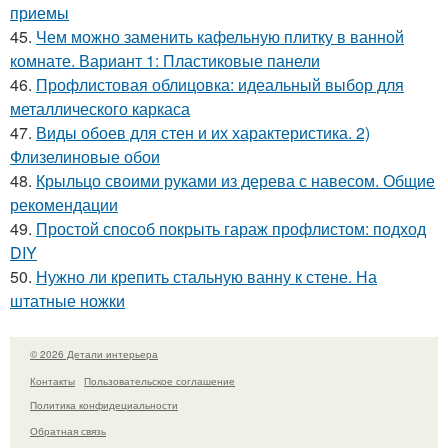
приемы
45.
Чем можно заменить кафельную плитку в ванной
комнате. Вариант 1: Пластиковые панели
46.
Профлистовая облицовка: идеальный выбор для
металлического каркаса
47.
Виды обоев для стен и их характеристика. 2)
Флизелиновые обои
48.
Крыльцо своими руками из дерева с навесом. Общие
рекомендации
49.
Простой способ покрыть гараж профлистом: подход
DIY
50.
Нужно ли крепить стальную ванну к стене. На
штатные ножки
© 2026 Детали интерьера
Контакты
Пользовательское соглашение
Политика конфидециальности
Обратная связь