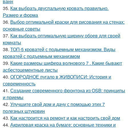
ванн
35.
Как выбрать двуспальную кровать правильно.
Размер и форма
36.
Выбор оптимальной краски для рисования на стенах:
основные советы
37.
Как выбрать оптимальную ширину обоев для своей
комнаты
38.
ТОП-5 кроватей с подьемным механизмом. Виды
кроватей с подъемным механизмом
39.
Какие размеры шифера волнового 7 . Какие бывают
асбестоцементные листы
40.
ОГОРОДНОЕ пугало в ЖИВОПИСИ: История и
современность
41.
Создание современного фронтона из OSB: принципы
и приемы
42.
Улучшите свой дом и дачу с помощью этих 7
полезных штуковин
43.
Как настроится на ремонт и как настроить свой дом
44.
Акриловая краска на бумаге: основные техники и