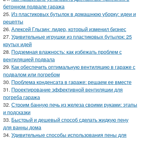
бетонном подвале гаража
25.
Из пластиковых бутылок в домашнюю уборку: идеи и
рецепты
26.
Алексей Глызин: лидер, который изменил бизнес
27.
Удивительные игрушки из пластиковых бутылок: 25
крутых идей
28.
Подземная влажность: как избежать проблем с
вентиляцией подвала
29.
Как обеспечить оптимальную вентиляцию в гараже с
подвалом или погребом
30.
Проблема конденсата в гараже: решаем ее вместе
31.
Проектирование эффективной вентиляции для
погреба гаража
32.
Строим банную печь из железа своими руками: этапы
и подсказки
33.
Быстрый и дешевый способ сделать жидкую пену
для ванны дома
34.
Удивительные способы использования пены для