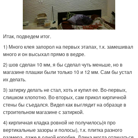
Итак, подведем итог.
1) Много клея запорол на первых этапах, т.к. замешивал
много и он высыхал прямо в ведре.
2) шов сделан 10 мм, я бы сделал чуть меньше, но в
магазине плашки были только 10 и 12 мм. Сам бы устал
их делать.
3) затирку делать не стал, хоть и купил ее. Во-первых,
слишком хлопотно. Во-вторых, сам прикол кирпичной
стены бы съедался. Видел как выглядит на образце в
строительном магазине с затиркой.
4) кирпичная кладка ровной не получилось(я про
вертикальные зазоры и полосы), т.к. плитка разного
размера, даже в одной коробке. Длина могла отличаться