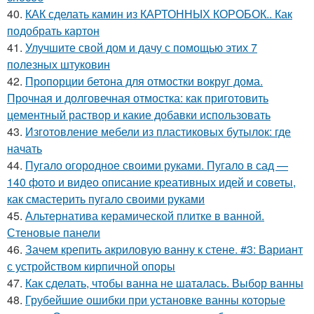
40.
КАК сделать камин из КАРТОННЫХ КОРОБОК.. Как
подобрать картон
41.
Улучшите свой дом и дачу с помощью этих 7
полезных штуковин
42.
Пропорции бетона для отмостки вокруг дома.
Прочная и долговечная отмостка: как приготовить
цементный раствор и какие добавки использовать
43.
Изготовление мебели из пластиковых бутылок: где
начать
44.
Пугало огородное своими руками. Пугало в сад —
140 фото и видео описание креативных идей и советы,
как смастерить пугало своими руками
45.
Альтернатива керамической плитке в ванной.
Стеновые панели
46.
Зачем крепить акриловую ванну к стене. #3: Вариант
с устройством кирпичной опоры
47.
Как сделать, чтобы ванна не шаталась. Выбор ванны
48.
Грубейшие ошибки при установке ванны которые