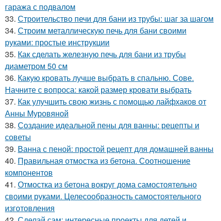
гаража с подвалом
33.
Строительство печи для бани из трубы: шаг за шагом
34.
Строим металлическую печь для бани своими
руками: простые инструкции
35.
Как сделать железную печь для бани из трубы
диаметром 50 см
36.
Какую кровать лучше выбрать в спальню. Сове.
Начните с вопроса: какой размер кровати выбрать
37.
Как улучшить свою жизнь с помощью лайфхаков от
Анны Муровяной
38.
Создание идеальной пены для ванны: рецепты и
советы
39.
Ванна с пеной: простой рецепт для домашней ванны
40.
Правильная отмостка из бетона. Соотношение
компонентов
41.
Отмостка из бетона вокруг дома самостоятельно
своими руками. Целесообразность самостоятельного
изготовления
42.
Сделай сам: интересные проекты для детей и