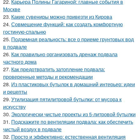
22.
Карьера Полины Гагариной: главные события в
Москве
23.
Какие сувениры можно привезти из Кирова
24.
Совмещение функций: как создать комфортную
гостиную-спальню
25.
Подземная реальность: все о приеме грунтовых вод
в подвале
26.
Как правильно организовать дренаж подвала
частного дома
27.
Как предотвратить затопление подвала:
проверенные методы и рекомендации
28.
Из пластиковых бутылок в домашний интерьер: идеи
и рецепты
29.
Утилизация пятилитровой бутылки: от мусора к
искусству
30.
Экологически чистые проекты из 5-литровой бутылки
31.
Подскажите по вентиляции подвала: как обеспечить
чистый воздух в подвале
32.
Просто и эффективно: естественная вентиляция