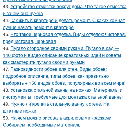
43.
Устройство отмостки вокруг дома. Что такое отмостка
и зачем она нужна
44.
Как жить в квартире и делать ремонт. С каких комнат
лучше начать ремонт в квартире
45.
Что такое черновая отделка. Виды отделок: чистовая,
предчистовая, черновая
46.
Пугало огородное своими руками. Пугало в сад —
140 фото и видео описание креативных идей и советы,
как смастерить пугало своими руками
47.
Разновидности обоев для стен. Виды обоев:
подробное описание, типы обоев, как правильно
выбирать + 150 видов обоев, популярных во всем мире!
48.
Установка стальной ванны на ножках. Материалы и
инструменты, требуемые для монтажа стальной ванны
49.
Нужно ли крепить стальную ванну к стене. На
штатные ножки
50.
На чем можно рисовать акриловыми красками.
Собираем необходимые материалы