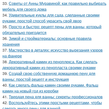
33.
Советы от Анны Муравиной: как правильно выбирать
мебель для своего дома
34.
Удивительные куклы для сада, сделанные своими
руками: простой способ украсить свой двор
35.
Просто и быстро: рецепт пены для ванны, который
обязательно пригодится
36.
Зимой и стройматериалы: основные правила
хранения
37.
Мастерство в деталях: искусство вырезания узоров
на фанере
38.
Декоративный камин из пеноплекса. Как сделать
декоративный камин из пенопласта своими руками
39.
Создай свою собственную домашнюю пену для
ванны: простой рецепт и инструкция
40.
Как сделать фальш-камин своими руками. Фальш
камин на новый год из коробки
41.
Твердая пена для ванны: секреты профессионалов
42.
Воспользуйтесь этими простыми рецептами, чтобы
сделать много пены для ванной