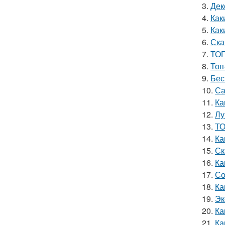
3.
Дек
4.
Как
5.
Как
6.
Ска
7.
ТОП
8.
Топ
9.
Бес
10.
Са
11.
Ка
12.
Лу
13.
ТО
14.
Ка
15.
Ск
16.
Ка
17.
Со
18.
Ка
19.
Эк
20.
Ка
21.
Ка