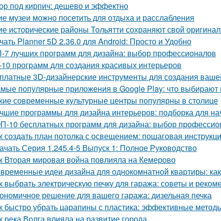
ор под кирпич: дешево и эффектно
ие музеи можно посетить для отдыха и расслабления
ие исторические районы Тольятти сохраняют свой оригина
чать Planner 5D 2.36.0 для Android: Просто и Удобно
-7 лучших программ для дизайна: выбор профессионалов
-10 программ для создания красивых интерьеров
платные 3D-дизайнерские инструменты для создания ваше
мые популярные приложения в Google Play: что выбирают 
кие современные культурные центры популярны в столице
чшие программы для дизайна интерьеров: подборка для н
П-10 бесплатных программ для дизайна: выбор профессио
к создать план потолка с освещением: пошаговая инструкц
ачать Серия 1.245.4-5 Выпуск 1: Полное Руководство
к Вторая мировая война повлияла на Кемерово
временные идеи дизайна для однокомнатной квартиры: как 
к выбрать электрическую печку для гаража: советы и реком
ономичное решение для вашего гаража: дизельная печка
к быстро убрать царапины с пластика: эффективные метод
к река Волга влияла на развитие города