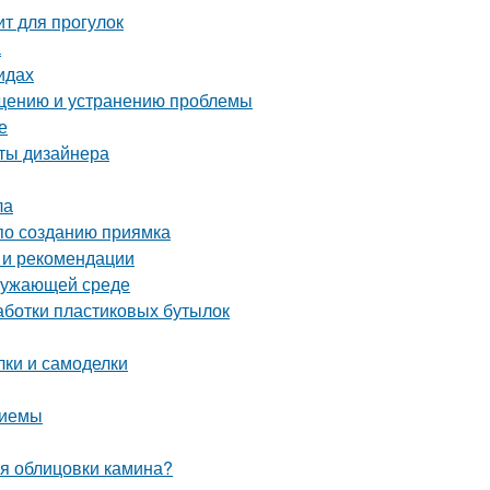
ит для прогулок
а
идах
ращению и устранению проблемы
е
еты дизайнера
ла
 по созданию приямка
 и рекомендации
кружающей среде
аботки пластиковых бутылок
ки и самоделки
риемы
ля облицовки камина?