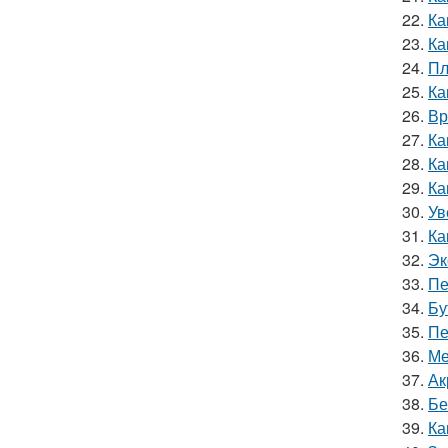
22.
Ка
23.
Ка
24.
Пл
25.
Ка
26.
Вр
27.
Ка
28.
Ка
29.
Ка
30.
Ув
31.
Ка
32.
Эк
33.
Пе
34.
Бу
35.
Пе
36.
Ме
37.
Ак
38.
Бе
39.
Ка