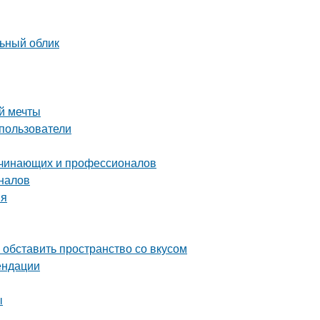
льный облик
й мечты
пользователи
ачинающих и профессионалов
налов
ия
обставить пространство со вкусом
ендации
ы