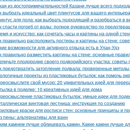
кая из достопримечательностей Казани лучше всего подход
к выбрать идеальный цвет плинтусов для вашего интерьер
интус для пола: как выбрать подходящий и разобраться в в
к спасти погреб от воды: полное руководство по предотв
емя и искусство: как сочетать часы и картины на одной стен
к правильно расположить постеры и картины на стене: сов
кие возможности для активного отдыха есть в Улан-Удэ
к правильно разместить картины на стене: основные прави
еличьте плодородие своего подворийского участка: советы
к предотвратить затопление подвала: проверенные методы
ологичные проекты из пластиковых бутылок: как помочь о
реосмыслите свой мусор: 20 удивительных идей для перер
тылка в поделке: 10 креативных идей для дома
реосмысление пластиковых бутылок: умные идеи для подел
таллическая винтовая лестница: инструкция по созданию
риловые краски для росписи стен: основные принципы и п
з пены: альтернативы для ванн
ким камнем лучше облицевать камин. Какие камни лучше д