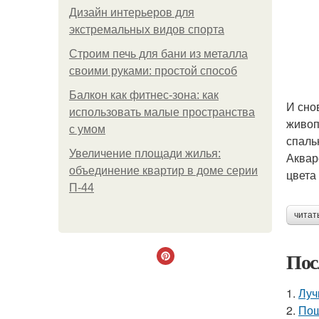
Дизайн интерьеров для
экстремальных видов спорта
Строим печь для бани из металла
своими руками: простой способ
Балкон как фитнес-зона: как
И сно
использовать малые пространства
живоп
с умом
спальн
Увеличение площади жилья:
Аквар
объединение квартир в доме серии
цвета
П-44
читат
Пос
1.
Луч
2.
Пош