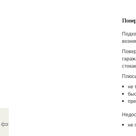
Пове
Подхо
возни
Повер
гараж
стока
Плюсы
не 
быс
пре
Недос
⇦
не 