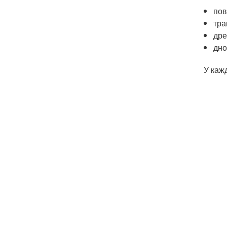
пов
тра
дре
дно
У каж