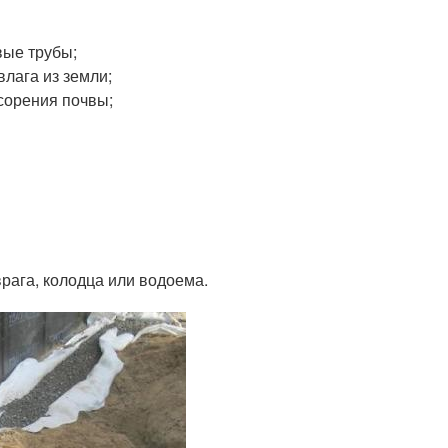
вые трубы;
влага из земли;
асорения почвы;
врага, колодца или водоема.