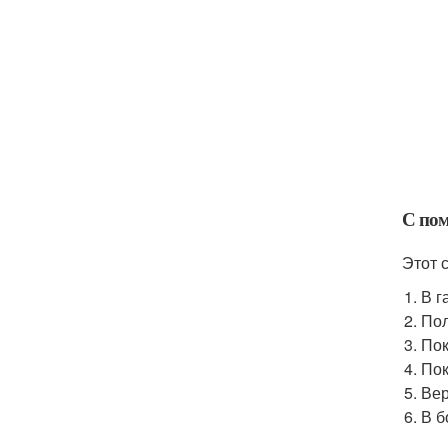
С по
Этот 
В г
Пол
Пок
Пок
Вер
В б