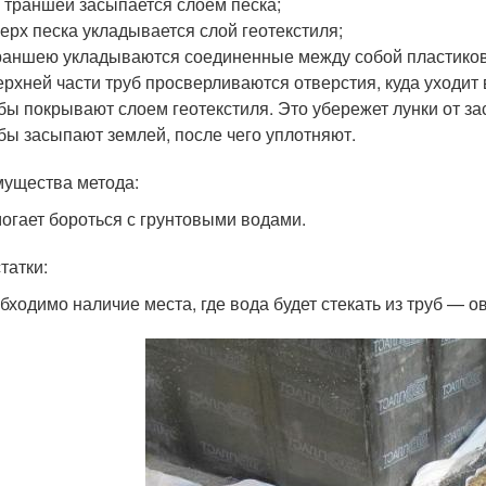
 траншеи засыпается слоем песка;
ерх песка укладывается слой геотекстиля;
раншею укладываются соединенные между собой пластико
ерхней части труб просверливаются отверстия, куда уходит 
бы покрывают слоем геотекстиля. Это убережет лунки от з
бы засыпают землей, после чего уплотняют.
ущества метода:
огает бороться с грунтовыми водами.
татки:
бходимо наличие места, где вода будет стекать из труб — о