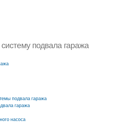
 систему подвала гаража
ража
стемы подвала гаража
одвала гаража
ного насоса