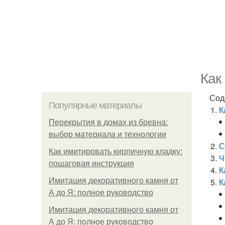
Как
Сод
Популярные материалы
К
Перекрытия в домах из бревна:
выбор материала и технологии
С
Как имитировать кирпичную кладку:
Ч
пошаговая инструкция
К
Имитация декоративного камня от
К
А до Я: полное руководство
Имитация декоративного камня от
А до Я: полное руководство