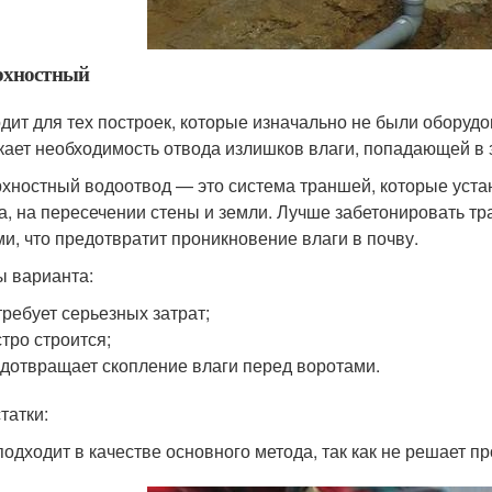
рхностный
дит для тех построек, которые изначально не были оборуд
кает необходимость отвода излишков влаги, попадающей в 
хностный водоотвод — это система траншей, которые уста
а, на пересечении стены и земли. Лучше забетонировать т
ми, что предотвратит проникновение влаги в почву.
 варианта:
требует серьезных затрат;
тро строится;
дотвращает скопление влаги перед воротами.
татки:
подходит в качестве основного метода, так как не решает п