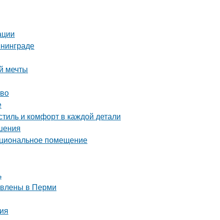
ации
ининграде
й мечты
тво
е
тиль и комфорт в каждой детали
ешения
нкциональное помещение
ь
тавлены в Перми
ния