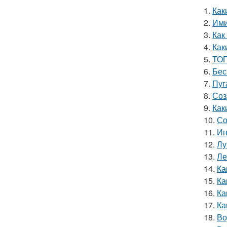
1.
Как
2.
Ими
3.
Как
4.
Как
5.
ТОП
6.
Бес
7.
Пуг
8.
Соз
9.
Как
10.
Со
11.
Ин
12.
Лу
13.
Ле
14.
Ка
15.
Ка
16.
Ка
17.
Ка
18.
Во