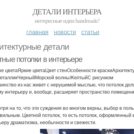
ДЕТАЛИ ИНТЕРЬЕРА
интересные идеи handmade!
главная
новости
статьи
итектурные детали
тные потолки в интерьере
е цветаЯркие цветаЦвет стенОсобенности краскиАрхитек
еталликЧерныйМорской волныЖелтыйС рисунком
инство из нас живет с нерушимой мыслью, что потолок дол
у интерьеру и, вообще, расширяет пространство помещения
тря на то, что эти суждения во многом верны, выбор в поль
вильным. Цветной потолок, то есть потолок, оформленный в
ьеру драматизма, необычности и свежести.