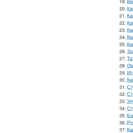
19.
Вр
20.
Ка
21.
Ка
22.
Ка
23.
Ка
24.
Ка
25.
Ка
26.
За
27.
Та
28.
Ор
29.
Иг
30.
Ка
31.
Ст
32.
Ст
33.
Ул
34.
Ст
35.
Ба
36.
Ру
37.
Ка