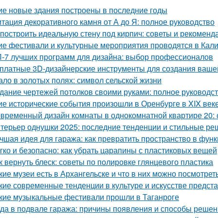
ие новые здания построены в последние годы
тация декоративного камня от А до Я: полное руководство
 построить идеальную стену под кирпич: советы и рекоменд
ие фестивали и культурные мероприятия проводятся в Кал
-7 лучших программ для дизайна: выбор профессионалов
платные 3D-дизайнерские инструменты для создания ваше
ало в золотых полях: символ сельской жизни
дание чертежей потолков своими руками: полное руководс
ие исторические события произошли в Оренбурге в XIX век
временный дизайн комнаты в однокомнатной квартире 20: с
терьер однушки 2025: последние тенденции и стильные р
чшая идея для гаража: как превратить пространство в фу
гко и безопасно: как убрать царапины с пластиковых вещей
к вернуть блеск: советы по полировке глянцевого пластика
кие музеи есть в Архангельске и что в них можно посмотрет
кие современные тенденции в культуре и искусстве предс
кие музыкальные фестивали прошли в Таганроге
да в подвале гаража: причины появления и способы реше