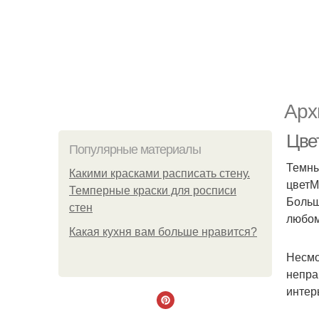
Арх
Цве
Популярные материалы
Темны
Какими красками расписать стену.
цветМ
Темперные краски для росписи
Больш
стен
любом
Какая кухня вам больше нравится?
Несмо
непра
интер