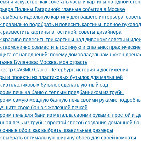
емя и искусство: как сочетать часы и картины на одной стен
рьера Полины Гагариной: главные события в Москве
к выбрать идеальную картину для вашего интерьера: совет
к правильно подобрать и повесить картины: полное руково
к разместить картины в гостиной: советы дизайнера
к красиво повесить три картины над диваном: советы и иде
к гармонично совместить гостиную и спальню: практические
щита от наводнений: почему домовладельцам нужен дрена
тьяна Буланова: Москва, моя страсть
кестр CAGMO Санкт-Петербург: история и достижения
ры и проекты из пластиковых бутылок для малышей
к из пластиковых бутылок сделать уютный сад
роим печь на баню с теплым предбанником из трубы
роим самую мощную банную печь своими руками: подробны
учшите свою баню с железной печкой
роим печь для бани из металла своими руками: простой и 
нная печь из трубы: простой способ создания домашней ба
лонные обои: как выбрать правильные размеры
к выбрать оптимальную ширину обоев для своей комнаты