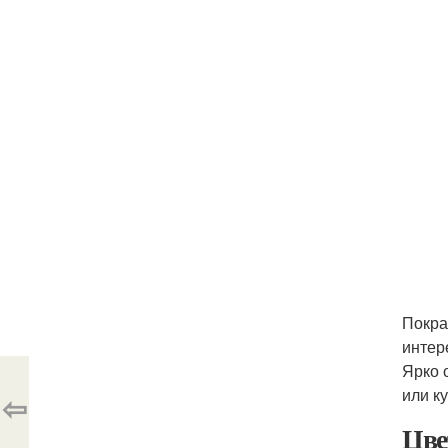
Покра
интер
Ярко 
или к
⇦
Цве