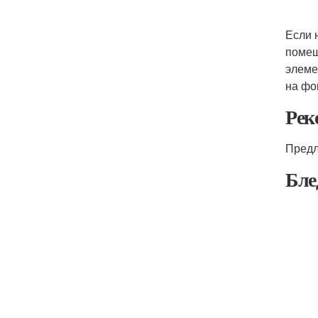
Если 
помещ
элеме
на фо
Рек
Предл
Бле