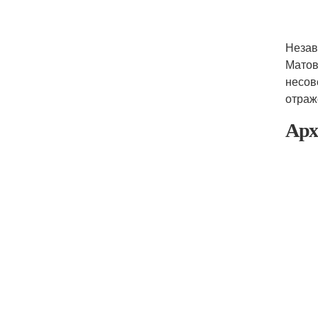
Незав
Матов
несов
отраж
Арх