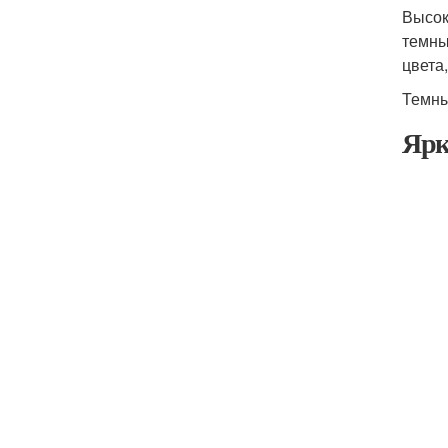
Высок
темны
цвета
Темны
Ярк