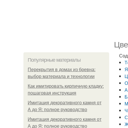
Цве
Сод
Популярные материалы
Т
Я
Перекрытия в домах из бревна:
Ц
выбор материала и технологии
О
Как имитировать кирпичную кладку:
А
пошаговая инструкция
Б
Имитация декоративного камня от
М
А до Я: полное руководство
Ч
С
Имитация декоративного камня от
Ж
А до Я: полное руководство