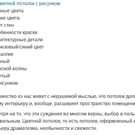
ветной потолок с рисунком
ные цвета
ие цвета
т стен
бенности краски
итектурные детали
юзовый/синий цвет
аллик
рный
ской волны
лтый
исунком
инство из нас живет с нерушимой мыслью, что потолок дол
у интерьеру и, вообще, расширяет пространство помещения
тря на то, что эти суждения во многом верны, выбор в поль
вильным. Цветной потолок, то есть потолок, оформленный в
ьеру драматизма, необычности и свежести.