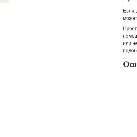
Если 
может
Прост
помещ
или н
подоб
Осо