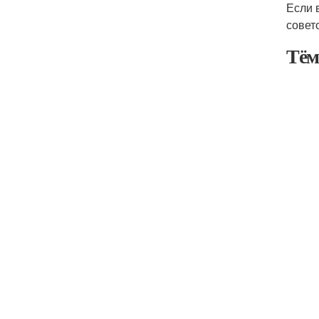
Если 
совето
Тём