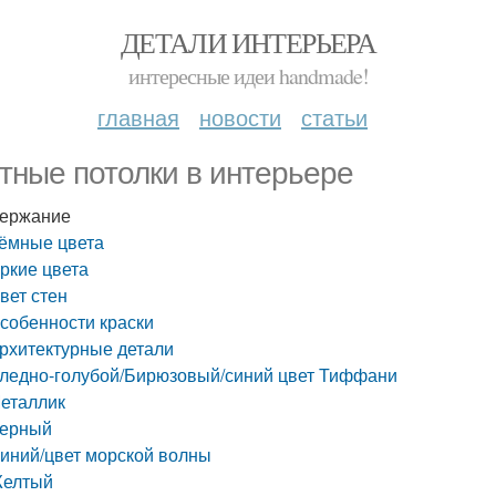
ДЕТАЛИ ИНТЕРЬЕРА
интересные идеи handmade!
главная
новости
статьи
тные потолки в интерьере
ержание
ёмные цвета
ркие цвета
вет стен
собенности краски
рхитектурные детали
ледно-голубой/Бирюзовый/синий цвет Тиффани
еталлик
ерный
иний/цвет морской волны
елтый