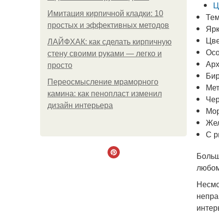
Ц
Имитация кирпичной кладки: 10
Тем
простых и эффективных методов
Ярк
Цве
ЛАЙФХАК: как сделать кирпичную
Осо
стену своими руками — легко и
Арх
просто
Бир
Переосмысление мраморного
Мет
камина: как пенопласт изменил
Че
дизайн интерьера
Мор
Же
С р
Больш
любом
Несмо
непра
интер