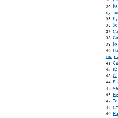
34.
Ка
лучши
35.
Ру
36.
Ус
37.
Са
38.
Сп
39.
Ка
40.
На
кварт
41.
Сд
42.
Ка
43.
Ст
44.
Вы
45.
Че
46.
Ну
47.
Те
48.
Ст
49.
На