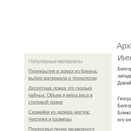
Арх
Инте
Популярные материалы
Белго
Перекрытия в домах из бревна:
запад
выбор материала и технологии
Давай
Десертная ложка это сколько
чайных. Объем и мера веса в
Геогр
столовой ложке
Белго
Ближа
Скамейки из дерева чертеж.
его к
Чертежи и размеры
Переосмысление мраморного