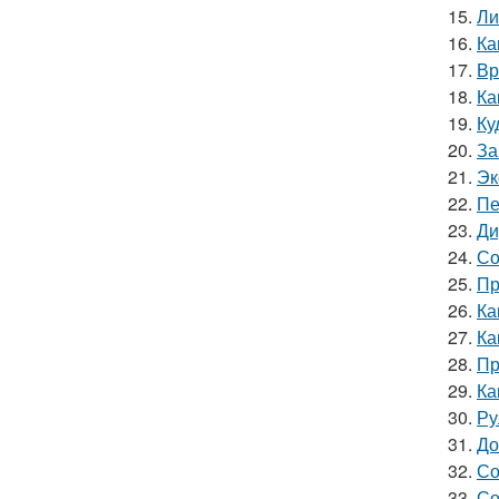
15.
Ли
16.
Ка
17.
Вр
18.
Ка
19.
Ку
20.
За
21.
Эк
22.
Пе
23.
Ди
24.
Со
25.
Пр
26.
Ка
27.
Ка
28.
Пр
29.
Ка
30.
Ру
31.
До
32.
Со
33.
Со