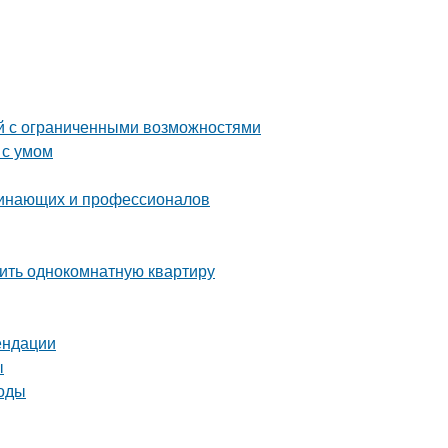
й с ограниченными возможностями
 с умом
чинающих и профессионалов
вить однокомнатную квартиру
ендации
ы
тоды