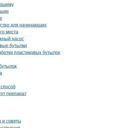
ающему
ации
е
дство для начинающих
ого места
жный насос
овые бутылки
аботки пластиковых бутылок
 бутылок
а
 способ
тот препарат
 и советы
нструкция