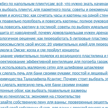
кбез по напольным плинтусам: всё, что нужно знать начин
к выбрать плинтус для паркетного пола: советы и рекоменд
емя и искусство: как сочетать часы и картины на одной стен
к правильно подобрать и повесить картины: полное руково
да повесить картину в гостиной: советы по выбору идеальн
щита от наводнений: почему домовладельцам нужен дрена
ологичное решение: как переработать 5-литровые пластик
реосмыслите свой мусор: 20 удивительных идей для перер
дюли в Омске: когда и где пройдут концерты
здание удивительных поделок из воздушного пластилина и
оектирование эффективной вентиляции для погреба гараж
к использовать малярную сетку для шлифовки шпаклевки
к сделать печь для бани своими руками: простой и дешевый
еимущества Тадалафила-Ксантис: Почему стоит выбрать э
к сделать железную печь для бани своими руками
лонные обои: как выбрать правильные размеры
м из пенопласта: экономия на строительстве
здайте собственную пену для ванны: проверенные рецепты
здай свой собственный гель для ванны: простой рецепт и и