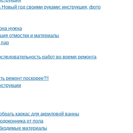
а Новый год своими руками: инструкция, фото
 она нужна
кция отмостки и материалы
 пар
оследовательность работ во время ремонта
ить ремонт поскорее?!!
нструкции
собрать каркас для акриловой ванны
одоконника от пола
обходимые материалы