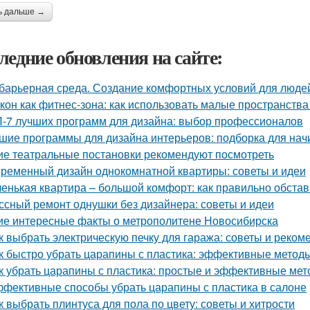
ь дальше →
ледние обновления на сайте:
барьерная среда. Создание комфортных условий для люде
кон как фитнес-зона: как использовать малые пространства
-7 лучших программ для дизайна: выбор профессионалов
шие программы для дизайна интерьеров: подборка для на
ие театральные постановки рекомендуют посмотреть
ременный дизайн однокомнатной квартиры: советы и идеи
енькая квартира – большой комфорт: как правильно обста
ссный ремонт однушки без дизайнера: советы и идеи
ие интересные факты о метрополитене Новосибирска
к выбрать электрическую печку для гаража: советы и реком
к быстро убрать царапины с пластика: эффективные метод
к убрать царапины с пластика: простые и эффективные ме
фективные способы убрать царапины с пластика в салоне
к выбрать плинтуса для пола по цвету: советы и хитрости