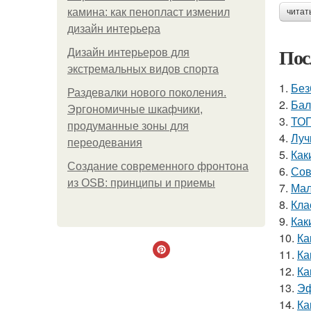
камина: как пенопласт изменил
читат
дизайн интерьера
Пос
Дизайн интерьеров для
экстремальных видов спорта
1.
Без
Раздевалки нового поколения.
2.
Бал
Эргономичные шкафчики,
3.
ТОП
продуманные зоны для
4.
Луч
переодевания
5.
Как
Создание современного фронтона
6.
Сов
из OSB: принципы и приемы
7.
Мал
8.
Кла
9.
Как
10.
Ка
11.
Ка
12.
Ка
13.
Эф
14.
Ка