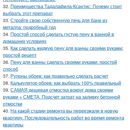
32.
Преимущества Тадалафила-Ксантис: Почему стоит
выбрать этот препарат
33.
Стройте свою собственную печь для бани из
металла: подробный гид
34.
Простой способ сделать густую пену в ванной в
домашних условиях
35.
Как сделать жидкую пену для ванны своими руками:
простой рецепт
36.
Пену для ванны сделать своими руками: простой
способ
37.
Рулоны обоев: как правильно сделать расчет
38.
Калькулятор обоев: как выбрать 100% правильный
39.
САМАЯ дешевая отмостка вокруг дома своими
руками + СМЕТА. Подсчет затрат на заливку бетонной
отмостки
40.
На какой стадии ремонта вы переезжали в новую
квартиру. Последовательность работ во время ремонта
квартиры