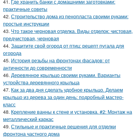
41.
Где хранить банки с домашними заготовками:
практичные советы
42.
Строительство дома из пенопласта своими руками:
простые инструкции
43.
Что такое черновая отделка. Виды отделок: чистовая,
предчистовая, черновая
44.
Защитите свой огород от птиц: рецепт пугала для
огорода
45.
История резьбы на фронтонах фасадов: от
античности до современности
46.
Деревянное крыльцо своими руками. Варианты
устройства деревянного крыльца
47.
Как за два дня сделать удобное крыльцо. Делаем
крыльцо из дерева за один день: подробный мастер-
класс
48.
Крепление ванны к стене и установка. #2: Монтаж на
металлический каркас
49.
Стильные и практичные решения для отделки
фронтона частного дома