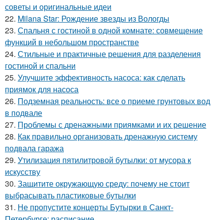
советы и оригинальные идеи
22.
Milana Star: Рождение звезды из Вологды
23.
Спальня с гостиной в одной комнате: совмещение
функций в небольшом пространстве
24.
Стильные и практичные решения для разделения
гостиной и спальни
25.
Улучшите эффективность насоса: как сделать
приямок для насоса
26.
Подземная реальность: все о приеме грунтовых вод
в подвале
27.
Проблемы с дренажными приямками и их решение
28.
Как правильно организовать дренажную систему
подвала гаража
29.
Утилизация пятилитровой бутылки: от мусора к
искусству
30.
Защитите окружающую среду: почему не стоит
выбрасывать пластиковые бутылки
31.
Не пропустите концерты Бутырки в Санкт-
Петербурге: расписание