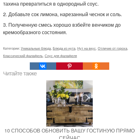
тахина превратиться в однородный соус.
2. Добавьте сок лимона, нарезанный чеснок и соль.
3. Полученную смесь хорошо взбейте венчиком до
кремообразного состояния.
Категории:
Уникальные блюда
,
Блюда из нута
,
Нут на вкус
,
Отличие от гороха
,
Классический фалафель
,
Соус для фалафеля
Читайте также
10 СПОСОБОВ ОБНОВИТЬ ВАШУ ГОСТИНУЮ ПРЯМО
СЕЙЧАС