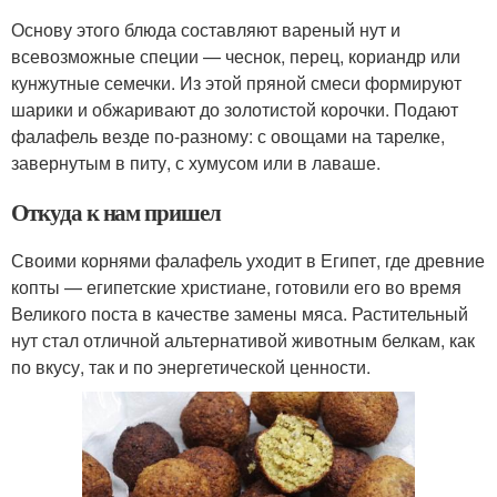
Основу этого блюда составляют вареный нут и
всевозможные специи — чеснок, перец, кориандр или
кунжутные семечки. Из этой пряной смеси формируют
шарики и обжаривают до золотистой корочки. Подают
фалафель везде по-разному: с овощами на тарелке,
завернутым в питу, с хумусом или в лаваше.
Откуда к нам пришел
Своими корнями фалафель уходит в Египет, где древние
копты — египетские христиане, готовили его во время
Великого поста в качестве замены мяса. Растительный
нут стал отличной альтернативой животным белкам, как
по вкусу, так и по энергетической ценности.