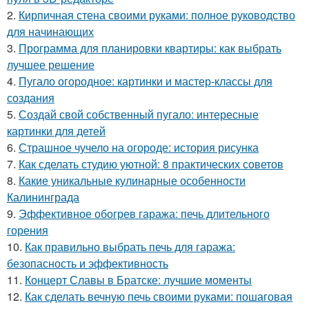
2.
Кирпичная стена своими руками: полное руководство
для начинающих
3.
Программа для планировки квартиры: как выбрать
лучшее решение
4.
Пугало огородное: картинки и мастер-классы для
создания
5.
Создай свой собственный пугало: интересные
картинки для детей
6.
Страшное чучело на огороде: история рисунка
7.
Как сделать студию уютной: 8 практических советов
8.
Какие уникальные кулинарные особенности
Калининграда
9.
Эффективное обогрев гаража: печь длительного
горения
10.
Как правильно выбрать печь для гаража:
безопасность и эффективность
11.
Концерт Славы в Братске: лучшие моменты
12.
Как сделать вечную печь своими руками: пошаговая