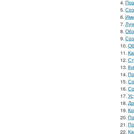
4.
Пош
5.
Соз
6.
Ими
7.
Луч
8.
Обз
9.
Соз
10.
Об
11.
Ка
12.
Ст
13.
Ку
14.
По
15.
Со
16.
Со
17.
Ус
18.
Др
19.
Ко
20.
По
21.
По
22.
Ка