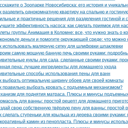
сскажите о Зоопарке Новосибирска: его история и уникаль
к разделить однокомнатную квартиру на спальню и гостину
ильные и практичные решения для разделения гостиной и 
учшите эффективность насоса: как сделать приямок для на
леты группы Анимация в Коломне: все, что нужно знать о к
кономьте деньги и помогите окружающей среде: что можно 
к использовать малярную сетку для шлифовки шпаклевки
роим самую мощную банную печь своими руками: подробны
ивительные куклы для сада, сделанные своими руками: прос
нная пена: лучшие ингредиенты для домашнего ухода
ивительные способы использования пены для ванн
к выбрать оптимальную ширину обоев для своей комнаты
к правильно выбрать кровать с подъемным механизмом?
ханизм для поднятия матраса. Плюсы и минусы подъемны
омасоль для ванны: простой рецепт для домашнего пригот
здай свою собственную твёрдую пену для ванны: простой 
к сделать ступеньки для крыльца из дерева своими руками:
коративный камин из пенопласта. Плюсы и минусы использ