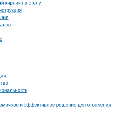
й кирпич на стену
нструкция
кция
налов
х
ции
ство
иональность
ономичное и эффективное решение для отопления