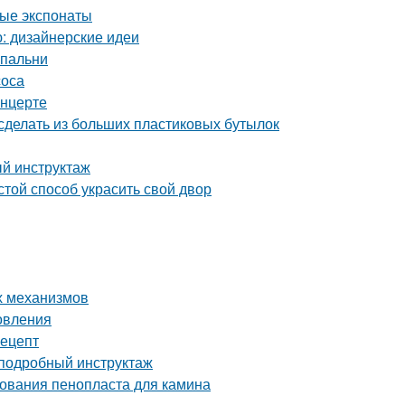
ные экспонаты
ю: дизайнерские идеи
спальни
соса
онцерте
сделать из больших пластиковых бутылок
й инструктаж
той способ украсить свой двор
х механизмов
овления
рецепт
 подробный инструктаж
ования пенопласта для камина