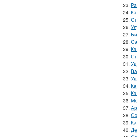
23.
Ра
24.
Ка
25.
Ст
26.
Ул
27.
Би
28.
Сэ
29.
Ка
30.
Ст
31.
Уд
32.
Ва
33.
Уд
34.
Ка
35.
Ка
36.
Ме
37.
Ар
38.
Со
39.
Ка
40.
Де