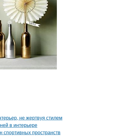
нтерьер, не жертвуя стилем
аней в интерьере
йн спортивных пространств