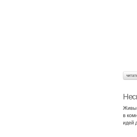
читат
Нес
Живые
в ком
идей 