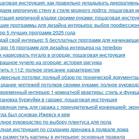
аговая инструкция: как правильно укладывать декоративны
даем кирпичную стену в стиле модного лофта: пошаговая и
тация кирпичной кладки своими руками: пошаговая инстру
шие программы для дизайна интерьера: выбор профессио
ор 5 лучших программ 2025 года
дай свой интерьер: 5 бесплатных программ для начинающи
зор 16 программ для дизайна интерьера на телефон
к нарисовать пугало в огороде: пошаговая инструкция
рашное чучело на огороде: история рисунка
пить п 112: полное описание характеристик
двесные потолки: полный обзор по технической документа
здание чертежей потолков своими руками: полное руковод
временный интерьер 1-комнатной квартиры: стиль и функц
тановка буржуйки в гараже: пошаговая инструкция
овяная печь для гаража с принудительной конвекцией: эк
гда был основан Ижевск и кем
лное руководство по выбору плинтуса для пола
лная инструкция по созданию дренажа в подвале дома
к разместить картины в интерьере: основные правила