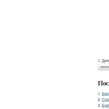
1. Де
читат
Пос
1.
Бег
2.
Спо
3.
Буд