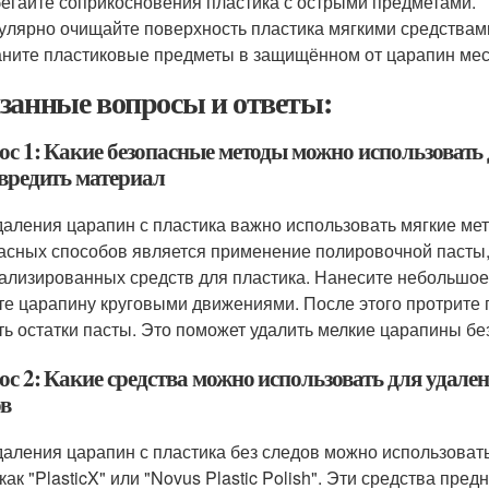
егайте соприкосновения пластика с острыми предметами.
улярно очищайте поверхность пластика мягкими средствам
ните пластиковые предметы в защищённом от царапин мес
занные вопросы и ответы:
ос 1: Какие безопасные методы можно использовать 
овредить материал
даления царапин с пластика важно использовать мягкие мет
асных способов является применение полировочной пасты,
ализированных средств для пластика. Нанесите небольшое 
те царапину круговыми движениями. После этого протрите 
ть остатки пасты. Это поможет удалить мелкие царапины бе
с 2: Какие средства можно использовать для удален
ов
даления царапин с пластика без следов можно использова
 как "PlasticX" или "Novus Plastic Polish". Эти средства пр