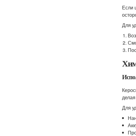
Если 
остор
Для у
Воз
Смо
Пос
Хим
Испо
Керос
делая
Для у
Нан
Акк
Про