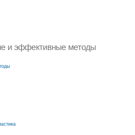
тые и эффективные методы
етоды
ластика