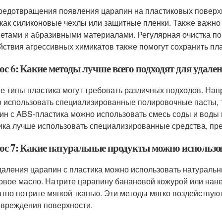
редотвращения появления царапин на пластиковых поверх
 как силиконовые чехлы или защитные пленки. Также важно
етами и абразивными материалами. Регулярная очистка по
йствия агрессивных химикатов также помогут сохранить пл
ос 6: Какие методы лучше всего подходят для удале
е типы пластика могут требовать различных подходов. Нап
 использовать специализированные полировочные пасты, так
ин с ABS-пластика можно использовать смесь соды и воды 
ика лучше использовать специализированные средства, пре
ос 7: Какие натуральные продукты можно использов
даления царапин с пластика можно использовать натуральн
овое масло. Натрите царапину банановой кожурой или нане
атно потрите мягкой тканью. Эти методы мягко воздействую
овреждения поверхности.