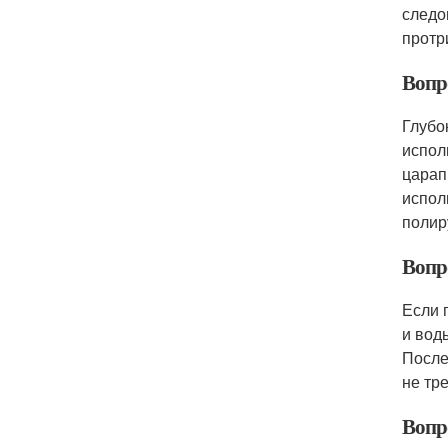
следо
протр
Вопр
Глубо
испол
царап
испол
полир
Вопр
Если 
и вод
После
не тр
Вопр