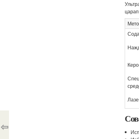
Ультр
царап
Мето
Сода
Нажд
Керо
Спец
сред
Лазе
Сов
⇦
Исп