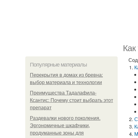
Как
Сод
Популярные материалы
К
Перекрытия в домах из бревна:
выбор материала и технологии
Преимущества Тадалафила-
Ксантис: Почему стоит выбрать этот
препарат
Раздевалки нового поколения.
С
Эргономичные шкафчики,
К
продуманные зоны для
М