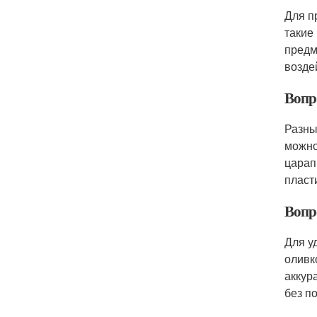
Для п
такие
предм
возде
Вопр
Разны
можно
царап
пласт
Вопр
Для у
оливк
аккур
без п