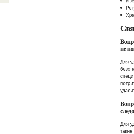
Изб
Рег
Хра
Свя
Вопр
не п
Для у
безоп
специ
потри
удали
Вопро
след
Для у
такие