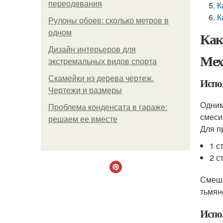
переодевания
К
К
Рулоны обоев: сколько метров в
одном
Как
Дизайн интерьеров для
Мех
экстремальных видов спорта
Скамейки из дерева чертеж.
Испо
Чертежи и размеры
Одним
Проблема конденсата в гараже:
смеси
решаем ее вместе
Для п
1 с
2 с
Смеша
тьмян
Испо