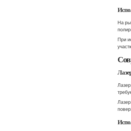
Испо
На ры
полир
При и
участ
Сов
Лазе
Лазер
требу
Лазер
повер
Испо