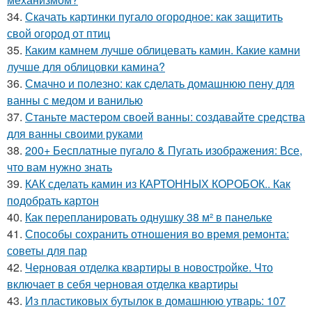
34.
Скачать картинки пугало огородное: как защитить
свой огород от птиц
35.
Каким камнем лучше облицевать камин. Какие камни
лучше для облицовки камина?
36.
Смачно и полезно: как сделать домашнюю пену для
ванны с медом и ванилью
37.
Станьте мастером своей ванны: создавайте средства
для ванны своими руками
38.
200+ Бесплатные пугало & Пугать изображения: Все,
что вам нужно знать
39.
КАК сделать камин из КАРТОННЫХ КОРОБОК.. Как
подобрать картон
40.
Как перепланировать однушку 38 м² в панельке
41.
Способы сохранить отношения во время ремонта:
советы для пар
42.
Черновая отделка квартиры в новостройке. Что
включает в себя черновая отделка квартиры
43.
Из пластиковых бутылок в домашнюю утварь: 107