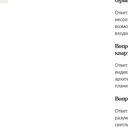
сери
Ответ
несоо
возмо
входо
Вопр
квар
Ответ
индив
архит
плани
Вопр
Ответ
разум
светл