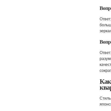
Вопр
Ответ
больш
зерка
Вопр
Ответ
разум
качес
сокра
Как
ква
Стиль
японс