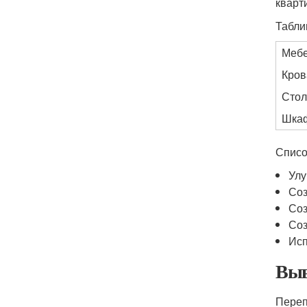
кварт
Табли
Мебе
Кров
Стол
Шкаф
Списо
Улу
Соз
Соз
Соз
Исп
Выв
Переп