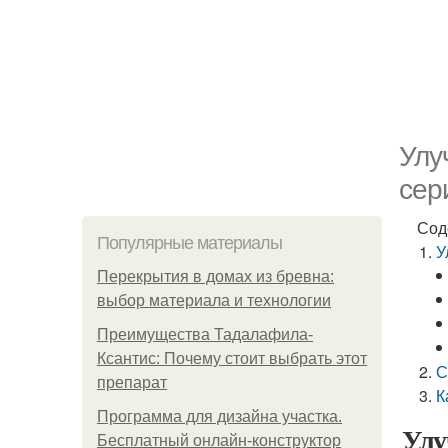
Улу
сер
Сод
Популярные материалы
У
Перекрытия в домах из бревна:
выбор материала и технологии
Преимущества Тадалафила-
Ксантис: Почему стоит выбрать этот
С
препарат
К
Программа для дизайна участка.
Улу
Бесплатный онлайн-конструктор