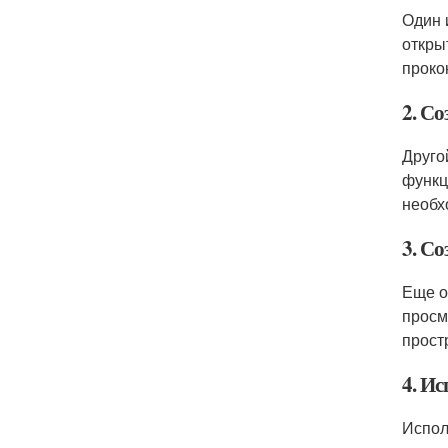
Один 
откры
проко
2. С
Друго
функц
необх
3. С
Еще о
просм
прост
4. И
Испол