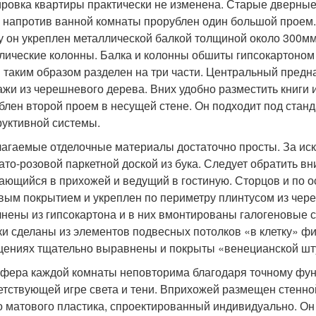
ровка квартиры практически не изменена. Старые дверны
 напротив ванной комнаты прорублен один большой проем.
у он укреплен металлической балкой толщиной около 300
мм
лические колонны. Балка и колонны обшиты гипсокартоном
 таким образом разделен на три части. Центральный предн
ажи из черешневого дерева. В
них удобно разместить книги 
блен второй проем в несущей стене. Он подходит под станд
руктивной системы.
агаемые отделочные материалы достаточно просты. За иск
ато-розовой паркетной доской из бука. Следует обратить в
ающийся в прихожей и ведущий в гостиную. С
торцов и по 
вым покрытием и укреплен по периметру плинтусом из чер
нены из гипсокартона и в них вмонтированы галогеновые с
ки сделаны из элементов подвесных потолков «в клетку» 
ениях тщательно выравнены и покрыты «венецианской шту
фера каждой комнаты неповторима благодаря точному фун
етствующей игре света и тени. В
прихожей размещен стенной
о матового пластика, спроектированный индивидуально. О