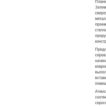
Плани
Затем
сверх
метал
проем
стелл
прору
конст
Предл
серов
начин
ковро
выпол
встав
помещ
Атмос
соотв
серог