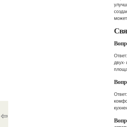
улучш
созда
может
Свя
Вопро
Ответ
двух-
площа
Вопр
Ответ
комфо
кухне
⇦
Вопр