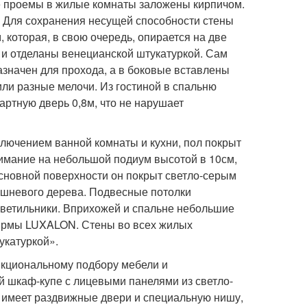
е проемы в жилые комнаты заложены кирпичом.
 Для сохранения несущей способности стены
, которая, в свою очередь, опирается на две
 и отделаны венецианской штукатуркой. Сам
азначен для прохода, а в боковые вставлены
или разные мелочи. Из гостиной в спальню
артную дверь 0,8
м, что не нарушает
лючением ванной комнаты и кухни, пол покрыт
нимание на небольшой подиум высотой в 10
см,
основной поверхности он покрыт светло-серым
ешневого дерева. Подвесные потолки
ветильники. В
прихожей и спальне небольшие
фирмы LUXALON. Стены во всех жилых
катуркой».
кциональному подбору мебели и
 шкаф-купе с лицевыми панелями из светло-
н имеет раздвижные двери и специальную нишу,