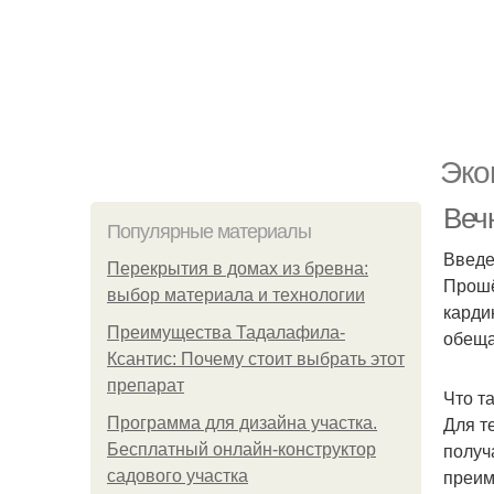
Эко
Вечн
Популярные материалы
Введ
Перекрытия в домах из бревна:
Прошё
выбор материала и технологии
карди
Преимущества Тадалафила-
обеща
Ксантис: Почему стоит выбрать этот
препарат
Что т
Для т
Программа для дизайна участка.
получ
Бесплатный онлайн-конструктор
преим
садового участка