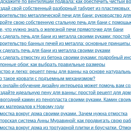
дскажите по вентиляции подвала: как обеспечить чистый в
здай свой собственный разборный табурет из пластиковых
роительство металлической печи для бани: руководство д
ройте свою собственную стальную печь для бани с помощь
е, что нужно знать о железной печи прямоточке для бани
к сделать печь для бани из металла своими руками: простой
роительство банных печей из металла: основные принципы
к сделать печь для бани из металла своими руками
к сделать отмостку из бетона своими руками: подробный ин
лонные обои: как выбрать правильные размеры
стро и легко: рецепт пены для ванны на основе натуральн
о такое кровати с подъемным механизмом?
к онлайн-обучение дизайну интерьера может помочь вам с
здайте идеальную пену для ванны: простой рецепт для до
вогодний камин из пенопласта своими руками. Камин своим
гих материалов к Новому году
мостка вокруг дома своими руками. Зачем нужна отмостка
торская система Анны Муравиной: как продвигать свою раб
мостка вокруг дома из тротуарной плитки и брусчатки. Отмо