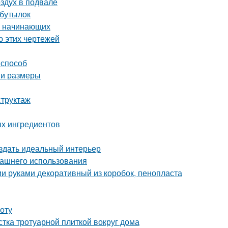
оздух в подвале
 бутылок
ля начинающих
ю этих чертежей
 способ
 и размеры
структаж
ых ингредиентов
оздать идеальный интерьер
машнего использования
и руками декоративный из коробок, пенопласта
оту
стка тротуарной плиткой вокруг дома