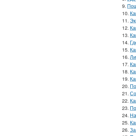
9.
Пош
10.
Ка
11.
Эк
12.
Ка
13.
Ка
14.
Гд
15.
Ка
16.
Ли
17.
Ка
18.
Ка
19.
Ка
20.
По
21.
Со
22.
Ка
23.
По
24.
На
25.
Ка
26.
За