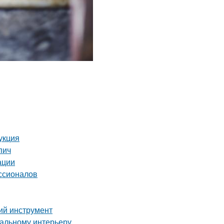
укция
пич
ации
ссионалов
ий инструмент
еальному интерьеру