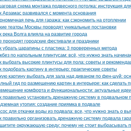
аговая схема монтажа подвесного потолка: инструкция д
к Арзамас развивался с момента основания
ономичная печь для гаража: как сэкономить на отоплении
кие театры Москвы проводят уникальные постановки
к река Волга влияла на развитие города
е проходят городские фестивали и праздники
к убрать царапины с пластика: 3 проверенных метода
кбез по напольным плинтусам: всё, что нужно знать начин
к выбрать высокие плинтусы для пола: советы и рекоменда
к подобрать картину в интерьер: практические советы
кую картину выбрать для зала над диваном по фен-шуй: о
лный гид по размещению картин в интерьере: как сделать 
вмещение комфорта и функциональности: актуальные идеи
к правильно установить дренажную систему в подвальном
дземная утопия: создание приямка в подвале
сос для откачки воды из подвала: все, что нужно знать о в
к правильно организовать дренажную систему подвала гар
щитите окружающую среду: почему не стоит выбрасывать 