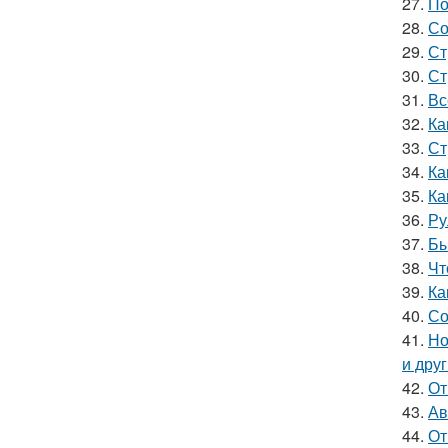
27.
По
28.
Со
29.
Ст
30.
Ст
31.
Вс
32.
Ка
33.
Ст
34.
Ка
35.
Ка
36.
Ру
37.
Бы
38.
Чт
39.
Ка
40.
Со
41.
Но
и дру
42.
От
43.
Ав
44.
От