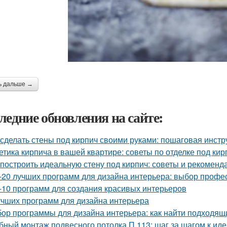
ь дальше →
ледние обновления на сайте:
 сделать стены под кирпич своими руками: пошаговая инстр
етика кирпича в вашей квартире: советы по отделке под кир
 построить идеальную стену под кирпич: советы и рекоменд
-20 лучших программ для дизайна интерьера: выбор профе
-10 программ для создания красивых интерьеров
учших программ для дизайна интерьера
ор программы для дизайна интерьера: как найти подходящ
бный монтаж подвесного потолка П 113: шаг за шагом к ид