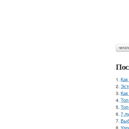
читат
Пос
1.
Как
2.
Эст
3.
Как
4.
Топ
5.
Топ
6.
7 л
7.
Выб
8.
Удо