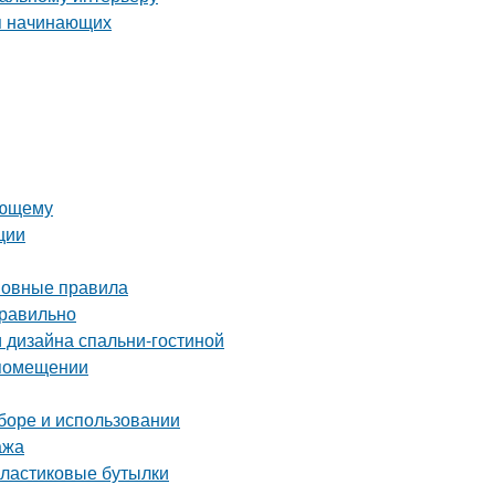
ля начинающих
ающему
ции
сновные правила
правильно
 дизайна спальни-гостиной
 помещении
ыборе и использовании
ажа
пластиковые бутылки