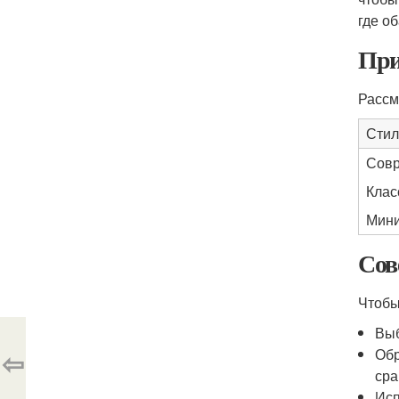
где о
При
Рассм
Стил
Сов
Клас
Мини
Сов
Чтобы
Выб
⇦
Обр
сра
Исп