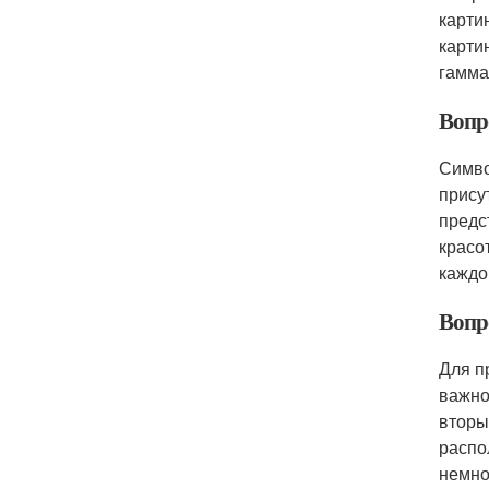
карти
карти
гамма
Вопр
Симво
прису
предс
красо
каждо
Вопро
Для п
важно
вторы
распо
немно