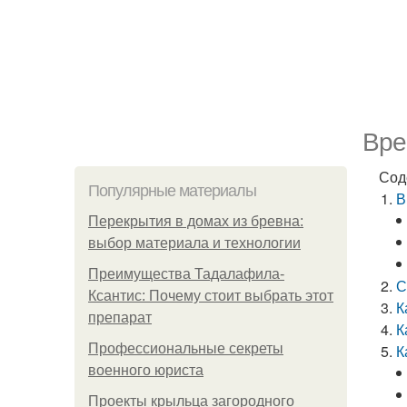
Вре
Сод
Популярные материалы
В
Перекрытия в домах из бревна:
выбор материала и технологии
Преимущества Тадалафила-
С
Ксантис: Почему стоит выбрать этот
К
препарат
К
Профессиональные секреты
К
военного юриста
Проекты крыльца загородного