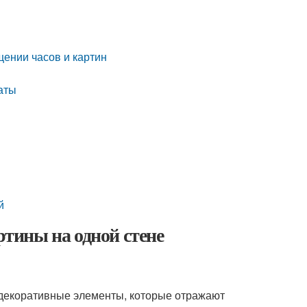
щении часов и картин
аты
й
ртины на одной стене
декоративные элементы, которые отражают