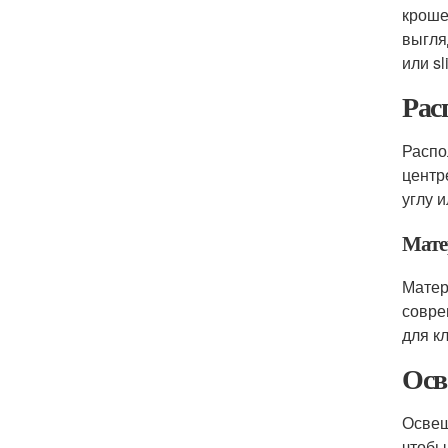
кроше
выгля
или sl
Рас
Распо
центр
углу и
Мате
Матер
совре
для к
Осв
Освещ
чтобы