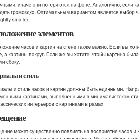
чными, иначе они потеряются на фоне. Аналогично, если к
деть громоздко. Оптимальным вариантом является выбор ча
ightly smaller.
положение элементов
ложение часов и картин на стене также важно. Если вы хотит
е, а картины вокруг. Если же вы хотите, чтобы картина бы
ли сбоку.
риалы и стиль
иалы и стиль часов и картин должны быть единными. Напри
менными картинами, выполненными в минималистском стил
лассических интерьеров с картинами в рамах.
ещение
ение может существенно повлиять на восприятие часов и 
 подчеркнуть детали часов или картины. Мягкое общее осв