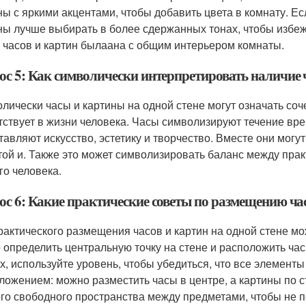
ны с яркими акцентами, чтобы добавить цвета в комнату. Есл
ны лучше выбирать в более сдержанных тонах, чтобы избеж
 часов и картин былаана с общим интерьером комнаты.
ос 5: Как символически интерпретировать наличие ч
лически часы и картины на одной стене могут означать соч
тствует в жизни человека. Часы символизируют течение вре
тавляют искусство, эстетику и творчество. Вместе они могу
той и. Также это может символизировать баланс между прак
го человека.
с 6: Какие практические советы по размещению час
рактического размещения часов и картин на одной стене мо
 определить центральную точку на стене и расположить час
х, используйте уровень, чтобы убедиться, что все элементы
ложением: можно разместить часы в центре, а картины по с
го свободного пространства между предметами, чтобы не пе