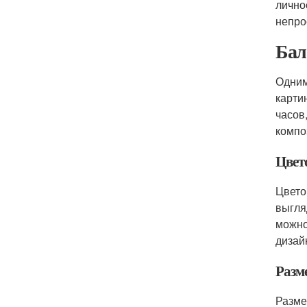
лично
непро
Бал
Одним
карти
часов
компо
Цвет
Цвето
выгля
можно
дизай
Разм
Разме