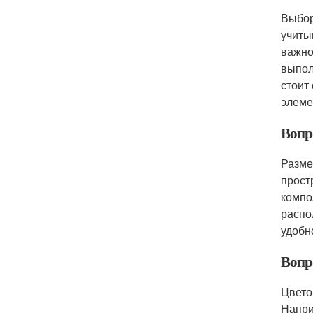
Выбор
учиты
важно
выпол
стоит
элеме
Вопро
Разме
прост
компо
распо
удобно
Вопро
Цвето
Напри