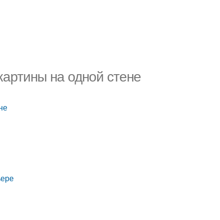
 картины на одной стене
не
ьере