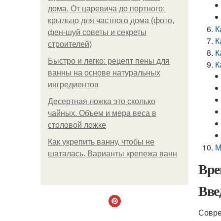
дома. От царевича до портного:
крыльцо для частного дома (фото,
К
фен-шуй советы и секреты
К
строителей)
К
Быстро и легко: рецепт пены для
К
ванны на основе натуральных
ингредиентов
Десертная ложка это сколько
чайных. Объем и мера веса в
столовой ложке
Как укрепить ванну, чтобы не
М
шаталась. Варианты крепежа ванн
Вре
Вве
Совре