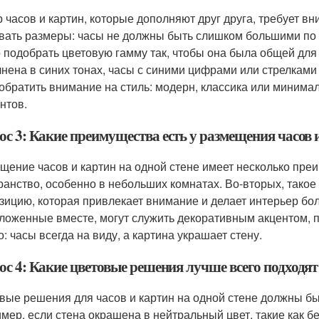
 часов и картин, которые дополняют друг друга, требует в
вать размеры: часы не должны быть слишком большими по с
 подобрать цветовую гамму так, чтобы она была общей для
нена в синих тонах, часы с синими цифрами или стрелками
 обратить внимание на стиль: модерн, классика или миним
нтов.
с 3: Какие преимущества есть у размещения часов и
щение часов и картин на одной стене имеет несколько преи
ранство, особенно в небольших комнатах. Во-вторых, тако
зицию, которая привлекает внимание и делает интерьер бол
ложенные вместе, могут служить декоративным акцентом, 
: часы всегда на виду, а картина украшает стену.
с 4: Какие цветовые решения лучше всего подходят 
вые решения для часов и картин на одной стене должны б
мер, если стена окрашена в нейтральный цвет, такие как 