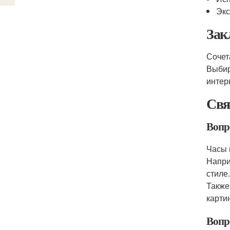
Экс
Зак
Сочет
Выбир
интер
Свя
Вопро
Часы 
Напри
стиле
Также
карти
Вопр